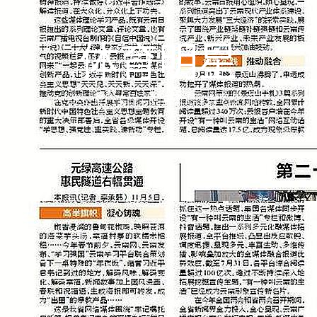
体育明星
AC米兰复兴之路：如何重返欧洲顶级行列