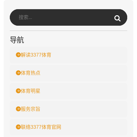
导航
解读3377体育
体育热点
体育明星
服务宗旨
联络3377体育官网