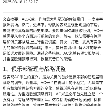
2025-03-18 12:32:17
文章摘要：AC米兰，作为意大利足球的传统豪门，一度主宰
欧洲赛场。然而，近年来，球队的表现呈现出明显的下滑，
未能维持其辉煌的历史地位。要想重返欧洲顶级行列，AC米
兰需要从多个方面进行系统的复兴。首先，球队需要在管理
层和俱乐部战略上进行重要调整；其次，打造一支具有竞争
力的阵容是复兴的基础；第三，提升青训和后备人才的培养
是长远发展的保障。通过这些措施，AC米兰有望实现复兴，
并重回欧洲顶级行列，恢复其昔日的荣耀。
1、俱乐部管理与战略调整
要实现AC米兰的复兴，最为关键的首步是俱乐部的管理层和
战略的调整。近些年，AC米兰在管理上的不稳定，尤其是在
所有权和管理结构方面的变化，使得球队在运营上难以保持
稳定性。为重返欧洲顶级行列，AC米兰必须首先建立起一个
强有力且有远见的管理团队。这包括明确的长远发展目标和
稳健的财务管理。管理层需要为球队提供长期稳定的战略规