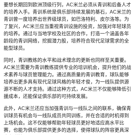
要想长期回到欧洲顶级行列，AC米兰必须从青训和后备人才
的培养入手。青训系统是俱乐部持续发展的基石，AC米兰的
青训曾一度培养出世界级球员，如巴洛特利、皮尔洛等。为
了复兴，AC米兰应当重视青训设施的投资，加强对年轻球员
的培养。通过与当地学校及社区的合作，打造一个涵盖各年
龄段的青训网络，挖掘潜力股，培养符合现代足球需求的全
能型球员。
同时，青训教练的水平和战术理念的更新也同样至关重要。
AC米兰需要为青训教练提供专业的培训机会，提升他们的战
术素养与球员管理能力。通过高质量的青训教育，球队能够
培养出更多具有现代足球风格的年轻才俊，为一线队提供源
源不断的人才支持。通过这种方式，AC米兰不仅能够降低引
援成本，还能保证俱乐部的可持续发展。
此外，AC米兰还应当加强青训与一线队之间的联系，确保青
训球员有机会与一线队成员共同训练，并在合适的时机得到
上场机会。这不仅能够帮助年轻球员更好地适应高水平比
赛，也能为俱乐部提供更多的选择，使得球队的阵容更具深