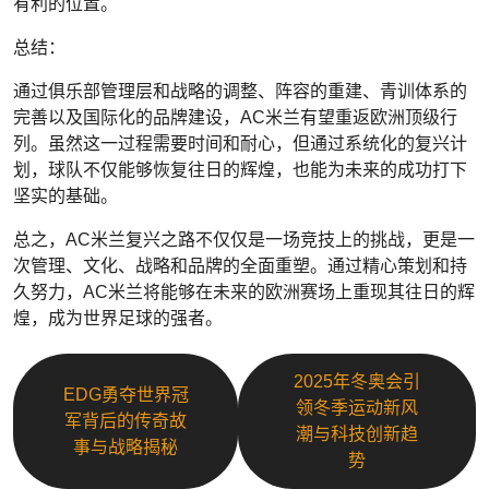
有利的位置。
总结：
通过俱乐部管理层和战略的调整、阵容的重建、青训体系的
完善以及国际化的品牌建设，AC米兰有望重返欧洲顶级行
列。虽然这一过程需要时间和耐心，但通过系统化的复兴计
划，球队不仅能够恢复往日的辉煌，也能为未来的成功打下
坚实的基础。
总之，AC米兰复兴之路不仅仅是一场竞技上的挑战，更是一
次管理、文化、战略和品牌的全面重塑。通过精心策划和持
久努力，AC米兰将能够在未来的欧洲赛场上重现其往日的辉
煌，成为世界足球的强者。
2025年冬奥会引
EDG勇夺世界冠
领冬季运动新风
军背后的传奇故
潮与科技创新趋
事与战略揭秘
势