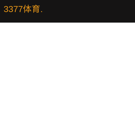
3377体育
.
3377体育 - 权威体育赛事平台-中国官方网站✅🏆(ushopmi.com)✅🏆
全球领先的综合游戏平台,带来最精彩的游戏体验！专为国内玩家打
造,提供顶级乐趣的游戏APP,支持下载、入口、首页、平台、登录、
官网与网页服务。二十四小时专属客服在线,确保安全、信誉与公平的
运营,尽享无忧游戏体验！
社交平台
导航