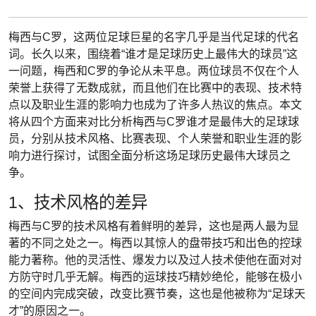
梅西与C罗，这两位足球巨星的名字几乎是当代足球的代名
词。长久以来，围绕着“谁才是足球历史上最伟大的球员”这
一问题，梅西和C罗的争论从未平息。两位球员不仅在个人
荣誉上获得了无数成就，而且他们在比赛中的表现、技术特
点以及职业生涯的影响力也成为了许多人热议的焦点。本文
将从四个方面来对比分析梅西与C罗谁才是最伟大的足球球
员，分别从技术风格、比赛表现、个人荣誉和职业生涯的影
响力进行探讨，试图全面分析这场足球历史最伟大球员之
争。
1、技术风格的差异
梅西与C罗的技术风格有着鲜明的差异，这也是两人最为显
著的不同之处之一。梅西以其惊人的盘带技巧和出色的控球
能力著称。他的灵活性、爆发力以及过人技术使他在面对对
方防守时几乎无解。梅西的运球技巧精妙绝伦，能够在极小
的空间内完成突破，改变比赛节奏，这也是他被称为“足球天
才”的原因之一。