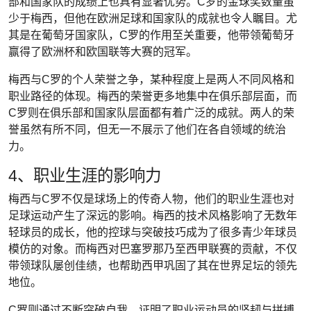
部和国家队的成绩上也具有显著优势。C罗的金球奖数量虽
少于梅西，但他在欧洲足球和国家队的成就也令人瞩目。尤
其是在葡萄牙国家队，C罗的作用至关重要，他带领葡萄牙
赢得了欧洲杯和欧国联等大赛的冠军。
梅西与C罗的个人荣誉之争，某种程度上是两人不同风格和
职业路径的体现。梅西的荣誉更多地集中在俱乐部层面，而
C罗则在俱乐部和国家队层面都有着广泛的成就。两人的荣
誉虽然有所不同，但无一不展示了他们在各自领域的统治
力。
4、职业生涯的影响力
梅西与C罗不仅是球场上的传奇人物，他们的职业生涯也对
足球运动产生了深远的影响。梅西的技术风格影响了无数年
轻球员的成长，他的控球与突破技巧成为了很多青少年球员
模仿的对象。而梅西对巴塞罗那乃至西甲联赛的贡献，不仅
带领球队屡创佳绩，也帮助西甲巩固了其在世界足坛的领先
地位。
C罗则通过不断突破自我，证明了职业运动员的坚韧与拼搏