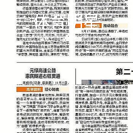
体育明星
梅西C罗谁是足球历史最伟大球员之争解析