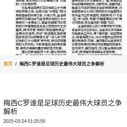
首页
梅西C罗谁是足球历史最伟大球员之争解析
梅西C罗谁是足球历史最伟大球员之争
解析
2025-03-24 01:25:50