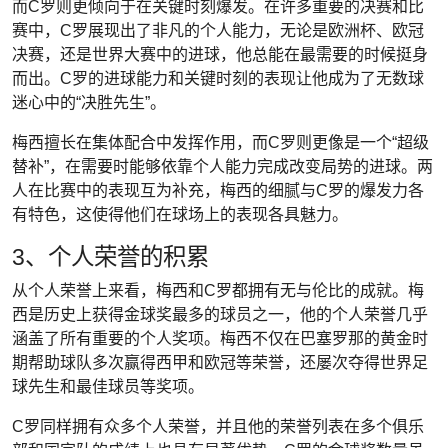
而C罗则更倾向于在关键时刻爆发。在许多重要的决赛和比
赛中，C罗展现出了非凡的个人能力，无论是欧洲杯、欧冠
决赛，还是世界大赛中的进球，他总能在最需要的时候挺身
而出。C罗的进球能力和关键时刻的表现让他成为了无数球
迷心中的“决胜先生”。
梅西擅长在集体配合中发挥作用，而C罗则更像是一个“超级
替补”，在需要时能够依靠个人能力完成改变局势的进球。两
人在比赛中的表现互为补充，梅西的细腻与C罗的爆发力各
有特色，这使得他们在球场上的表现各具魅力。
3、个人荣誉的积累
从个人荣誉上来看，梅西和C罗都拥有无与伦比的成就。梅
西是历史上获得金球奖最多的球员之一，他的个人荣誉几乎
涵盖了所有重要的个人奖项。梅西不仅在巴塞罗那的黄金时
期帮助球队多次赢得西甲和欧冠等荣誉，还屡次夺得世界足
球先生和最佳球员等奖项。
C罗同样拥有众多个人荣誉，并且他的荣誉列表在多个俱乐