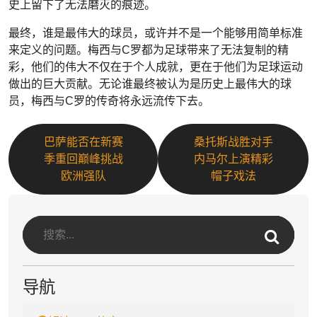
史上留下了无法磨灭的痕迹。
最终，谁是最伟大的球员，或许并不是一个能够用简单标准
来定义的问题。梅西与C罗都为足球带来了无法复制的精
彩，他们的伟大不仅在于个人成就，更在于他们为足球运动
做出的巨大贡献。无论谁最终被认为是历史上最伟大的球
员，梅西与C罗的传奇将永远流传下去。
巴萨能否在新赛
桑托斯战胜对手
季重回巅峰挑战
内马尔上演精彩
欧洲强队
帽子戏法
导航