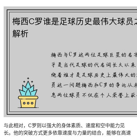
与此相对，C罗则以强大的身体素质、速度和空中能力见
长。他的突破方式更多依靠速度与力量的结合，能够在高速