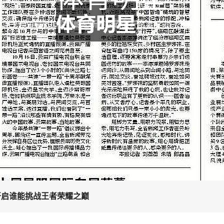
NV王者荣耀KPL豪门崛起新赛季霸业开启谁能挑战王者荣耀之
开启谁能挑战王者荣耀之巅