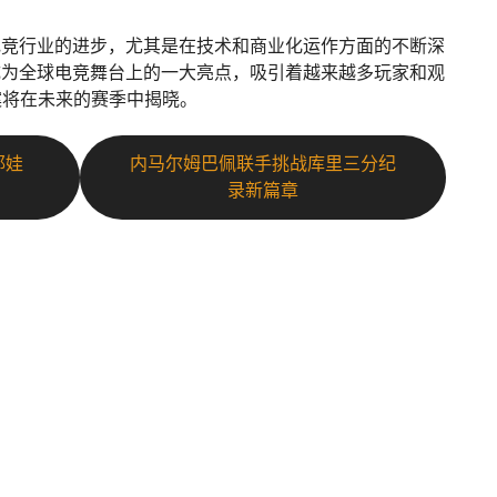
电竞行业的进步，尤其是在技术和商业化运作方面的不断深
成为全球电竞舞台上的一大亮点，吸引着越来越多玩家和观
案将在未来的赛季中揭晓。
耶娃
内马尔姆巴佩联手挑战库里三分纪
录新篇章
导航
订
解读3377体育
体育热点
订
体育明星
服务宗旨