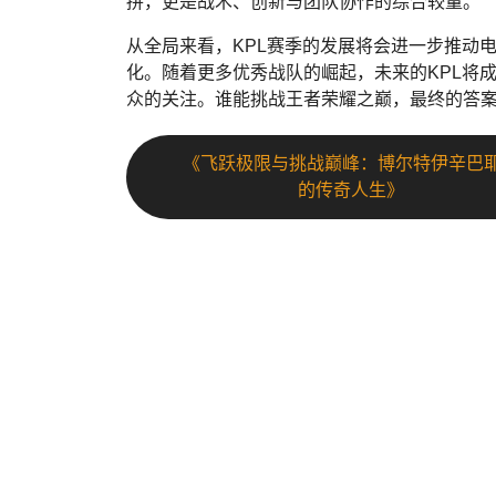
拼，更是战术、创新与团队协作的综合较量。
从全局来看，KPL赛季的发展将会进一步推动
化。随着更多优秀战队的崛起，未来的KPL将
众的关注。谁能挑战王者荣耀之巅，最终的答
《飞跃极限与挑战巅峰：博尔特伊辛巴
的传奇人生》
3377体育
.
3377体育 - 权威体育赛事平台-中国官方网站✅🏆