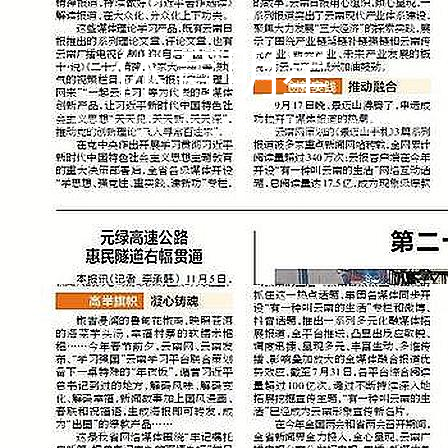
体育明星
阿曼德·杜普兰蒂斯进军五大联赛足球梦启航