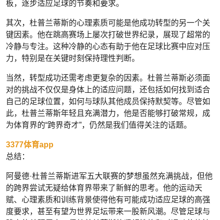
板，逐步适应足球的节奏和要求。
其次，杜普兰蒂斯的心理素质可能是他成功转型的另一个关
键因素。他在跳高赛场上屡次打破世界纪录，展现了超常的
冷静与专注。这种冷静的心态有助于他在足球比赛中应对压
力，特别是在关键时刻保持理性判断。
当然，转型成功还需考虑更复杂的因素。杜普兰蒂斯必须面
对的挑战不仅仅是身体上的适应问题，还包括如何找到适合
自己的足球位置，如何与球队其他成员保持默契等。尽管如
此，杜普兰蒂斯年轻且充满潜力，他是否能够打破常规，成
为体育界的“跨界奇才”，仍然是我们值得关注的话题。
3377体育app
总结：
阿曼德·杜普兰蒂斯进军五大联赛的梦想虽然充满挑战，但他
的跨界尝试无疑给体育界带来了新鲜的思考。他的运动天
赋、心理素质和训练背景使得他有可能成功适应足球的高强
度要求，甚至有望为世界足坛带来一股新风潮。尽管足球与