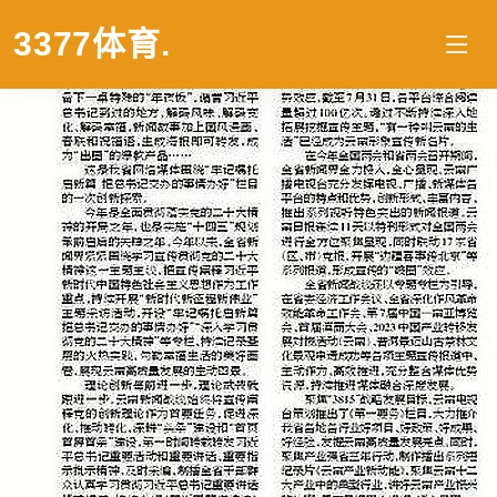
3377体育
.