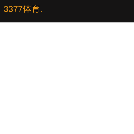
3377体育
.
3377体育 - 权威体育赛事平台-中国官方网站✅🏆(ushopmi.com)✅🏆
全球领先的综合游戏平台,带来最精彩的游戏体验！专为国内玩家打
造,提供顶级乐趣的游戏APP,支持下载、入口、首页、平台、登录、
官网与网页服务。二十四小时专属客服在线,确保安全、信誉与公平的
运营,尽享无忧游戏体验！
社交平台
导航