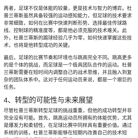
再者，足球不仅是体能的较量，更是技术与智力的博弈。杜
普兰蒂斯虽然具备较强的运动感知能力，但足球的技术要求
非常细致，如何在比赛中快速判断形势、选择最佳传球路
线、控制球的精准度等，都是他必须克服的技术难关。此
外，杜普兰蒂斯的踢球经验几乎为零，如何快速掌握这些技
术，也将是他转型成功的关键。
最后，足球的比赛节奏和环境也与跳高完全不同。跳高更多
的是个体的挑战，而足球是一个极具团队合作的运动。杜普
兰蒂斯需要在短时间内调整自己的战术思维，并且融入到复
杂的团队体系中。这对于任何运动员来说，都是一个艰巨的
任务。
4、转型的可能性与未来展望
尽管杜普兰蒂斯转型足球的挑战重重，但他的成功转型并非
完全没有可能。首先，跳高运动员所拥有的体能优势，尤其
是爆发力和柔韧性，在足球比赛中同样具有重要价值。通过
系统的训练，杜普兰蒂斯能够在短期内改善自己的技术短