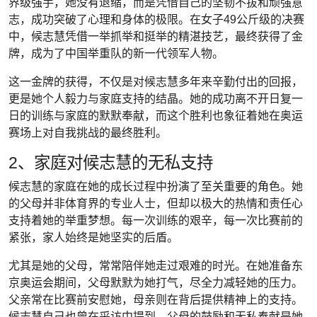
界级强手，她没有退缩，而是凭借自己的坚韧不拔和顽强意
志，成功突破了心理和身体的极限。在女子49公斤级的决赛
中，候志慧凭借一举抓举和挺举的精湛技艺，最终获得了金
牌，成为了中国举重队的新一代领军人物。
这一金牌的获得，不仅是对候志慧多年来辛勤付出的回报，
更是她个人毅力与家庭支持的结晶。她的成功离不开日复一
日的训练与家庭的默默奉献，而这个胜利也象征着她在奥运
赛场上对自我挑战的最终胜利。
2、家庭对候志慧的无私支持
候志慧的家庭在她的成长过程中扮演了至关重要的角色。她
的父母并非体育界的专业人士，但却以极大的热情和责任心
支持着她的举重梦想。每一次训练的艰辛，每一次比赛前的
紧张，家人始终是她坚实的后盾。
尤其是她的父母，常常陪伴她走过艰难的时光。在她准备东
京奥运会期间，父母默默为她打气，尽全力减轻她的压力。
父亲常在比赛前安慰她，母亲则在背后提供精神上的支持。
候志慧自己也曾在采访中提到，父母的鼓励和无私奉献是她