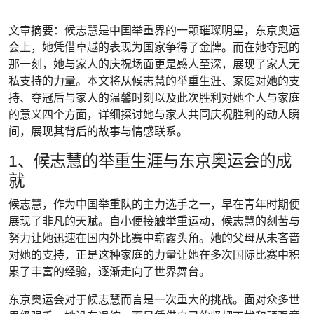
文章摘要：候志慧是中国举重界的一颗璀璨明星，东京奥运
会上，她凭借卓越的表现为国家争得了金牌。而在她夺冠的
那一刻，她与家人的庆祝场面更是感人至深，展现了家人无
私支持的力量。本文将从候志慧的举重生涯、家庭对她的支
持、夺冠后与家人的温馨时刻以及此次胜利对她个人与家庭
的意义四个方面，详细探讨她与家人共同庆祝胜利的动人瞬
间，展现其背后的故事与情感联系。
1、候志慧的举重生涯与东京奥运会的成
就
候志慧，作为中国举重队的主力选手之一，早在青年时期便
展现了非凡的天赋。自小便接触举重运动，候志慧的刻苦与
努力让她迅速在国内外比赛中崭露头角。她的父母从未吝啬
对她的支持，正是这种家庭的力量让她在多次国际比赛中积
累了丰富的经验，逐渐走向了世界舞台。
东京奥运会对于候志慧而言是一次重大的挑战。面对众多世