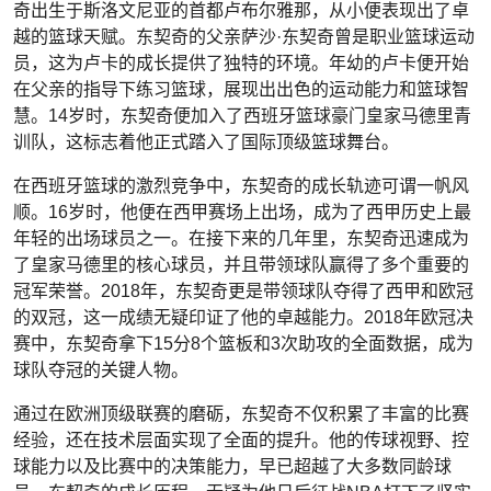
奇出生于斯洛文尼亚的首都卢布尔雅那，从小便表现出了卓
越的篮球天赋。东契奇的父亲萨沙·东契奇曾是职业篮球运动
员，这为卢卡的成长提供了独特的环境。年幼的卢卡便开始
在父亲的指导下练习篮球，展现出出色的运动能力和篮球智
慧。14岁时，东契奇便加入了西班牙篮球豪门皇家马德里青
训队，这标志着他正式踏入了国际顶级篮球舞台。
在西班牙篮球的激烈竞争中，东契奇的成长轨迹可谓一帆风
顺。16岁时，他便在西甲赛场上出场，成为了西甲历史上最
年轻的出场球员之一。在接下来的几年里，东契奇迅速成为
了皇家马德里的核心球员，并且带领球队赢得了多个重要的
冠军荣誉。2018年，东契奇更是带领球队夺得了西甲和欧冠
的双冠，这一成绩无疑印证了他的卓越能力。2018年欧冠决
赛中，东契奇拿下15分8个篮板和3次助攻的全面数据，成为
球队夺冠的关键人物。
通过在欧洲顶级联赛的磨砺，东契奇不仅积累了丰富的比赛
经验，还在技术层面实现了全面的提升。他的传球视野、控
球能力以及比赛中的决策能力，早已超越了大多数同龄球