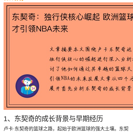
1、东契奇的成长背景与早期经历
卢卡·东契奇的篮球之路，起始于欧洲篮球的强大土壤。东契