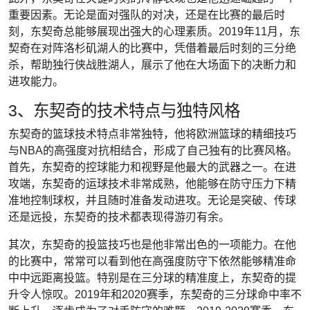
重要因素。无论是面对强队的对决，还是在比赛的最后时
刻，东契奇总能够展现出强大的心理素质。2019年11月，东
契奇在对阵洛杉矶湖人的比赛中，凭借着最后时刻的三分绝
杀，帮助独行侠战胜湖人，展示了他在大场面下的决断力和
进攻能力。
3、东契奇的技术特点与独特风格
东契奇的篮球技术特点非常独特，他将欧洲篮球的精细技巧
与NBA的高强度对抗相结合，形成了自己独有的比赛风格。
首先，东契奇的控球能力和视野是他最大的武器之一。在进
攻端，东契奇的运球技术非常成熟，他能够在防守压力下精
准地控制球权，并且随时准备发动进攻。无论是突破、传球
还是远投，东契奇的技术都表现得游刃有余。
其次，东契奇的投篮技巧也是他非常出色的一项能力。在他
的比赛中，常常可以看到他在高强度防守下依然能够精准命
中中远距离投篮。特别是在三分球的精准度上，东契奇的提
升令人惊叹。2019年和2020赛季，东契奇的三分球命中率不