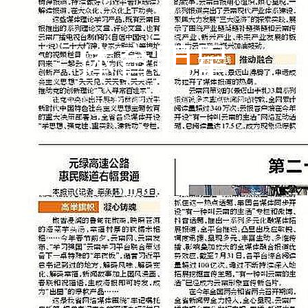
体育明星
保罗·乔治交易传闻引发NBA大交易新猜测