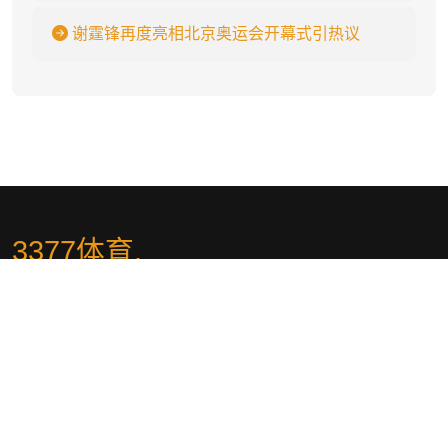
谢霆锋再度亮相北京奥运会开幕式引热议
3377体育
.
3377体育 - 权威体育赛事平台-中国官方网站✅🏆(ushopmi.com)✅🏆
全球领先的综合游戏平台,带来最精彩的游戏体验！专为国内玩家打
造,提供顶级乐趣的游戏APP,支持下载、入口、首页、平台、登录、
官网与网页服务。二十四小时专属客服在线,确保安全、信誉与公平的
运营,尽享无忧游戏体验！