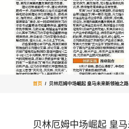
首页
贝林厄姆中场崛起 皇马未来新领袖之路
贝林厄姆中场崛起 皇