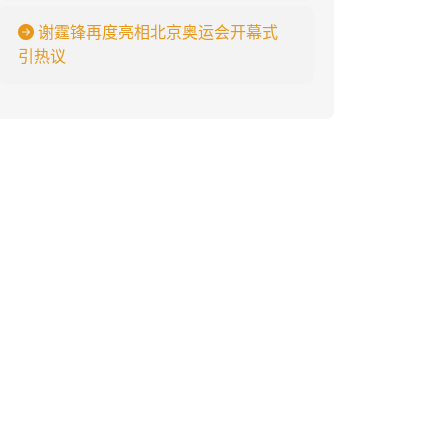
谢霆锋再度亮相北京奥运会开幕式
引热议