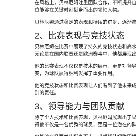
在风格上，贝林厄姆注重团队合作，不断提升
位能够在关键时刻挺身而出的领袖人物。
贝林厄姆通过稳定的表现和持续的进步，逐渐
2、比赛表现与竞技状态
贝林厄姆在比赛中展现了持久的竞技状态和高
无论是在国内联赛还是欧洲赛事中，他都展现
他的比赛表现不仅仅是技术的展示，更是对领
奏，为球队赢得胜利发挥了重要作用。
他的竞技状态和比赛表现让人们看到了他未来
别的责任。
3、领导能力与团队贡献
除了个人技术和比赛表现，贝林厄姆展现出了
得他不仅是一名优秀的球员，更是一位潜在的