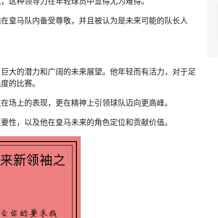
境，这种领导力在年轻球员中显得尤为难得。
他在皇马队内备受尊敬，并且被认为是未来可能的队长人
了巨大的潜力和广阔的未来展望。他年轻而有活力，对于足
强度的比赛。
仅在场上的表现，更在精神上引领球队迈向更高峰。
重要性，以及他在皇马未来的角色定位和贡献价值。