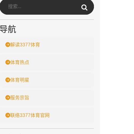
导航
解读3377体育
体育热点
体育明星
服务宗旨
联络3377体育官网