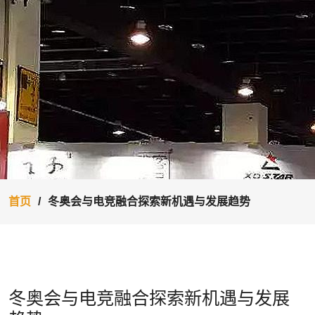
首页
冬奥会与电竞融合探索新机遇与发展趋势
冬奥会与电竞融合探索新机遇与发展