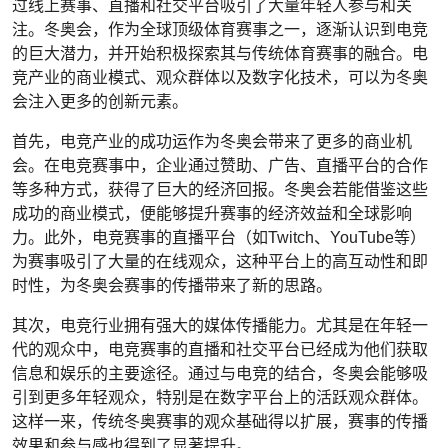
过线上赛事、直播和社交平台吸引了大量年轻人参与和关
注。冬奥会，作为全球顶级体育赛事之一，逐渐认识到电竞
的巨大潜力，并开始积极探索其与传统体育赛事的融合。电
竞产业的商业模式、观众群体以及数字化技术，可以为冬奥
会注入更多的创新元素。
首先，电竞产业的成功运作为冬奥会带来了更多的商业机
会。在电竞赛事中，企业通过赞助、广告、直播平台的合作
等多种方式，获得了巨大的经济回报。冬奥会若能借鉴这些
成功的商业模式，便能够提升赛事的经济效益和全球影响
力。此外，电竞赛事的直播平台（如Twitch、YouTube等）
为赛事吸引了大量的在线观众，这种平台上的高互动性和即
时性，为冬奥会赛事的传播带来了新的思路。
其次，电竞行业拥有强大的媒体传播能力。尤其是在年轻一
代的观众中，电竞赛事的直播和社交平台已经成为他们获取
信息和娱乐的主要途径。通过与电竞的结合，冬奥会能够吸
引到更多年轻观众，特别是在数字平台上的活跃观众群体。
这样一来，传统冬奥赛事的观众基础得以扩展，赛事的传播
效果和参与感也得到了显著提升。