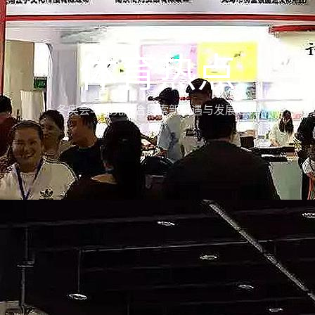
体育热点
冬奥会与电竞融合探索新机遇与发展趋势