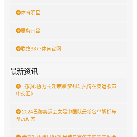
体育明星
服务宗旨
联络3377体育官网
最新资讯
《同心协力共赴荣耀 梦想与热情在奥运歌声
中交汇》
2024巴黎奥运会女足中国队最新名单解析与
备战动态