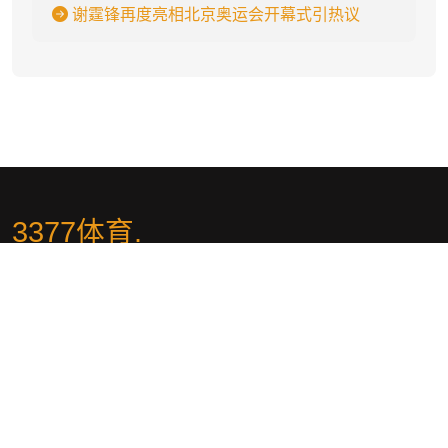
谢霆锋再度亮相北京奥运会开幕式引热议
3377体育
.
3377体育 - 权威体育赛事平台-中国官方网站✅🏆(ushopmi.com)✅🏆
全球领先的综合游戏平台,带来最精彩的游戏体验！专为国内玩家打
造,提供顶级乐趣的游戏APP,支持下载、入口、首页、平台、登录、
官网与网页服务。二十四小时专属客服在线,确保安全、信誉与公平的
运营,尽享无忧游戏体验！