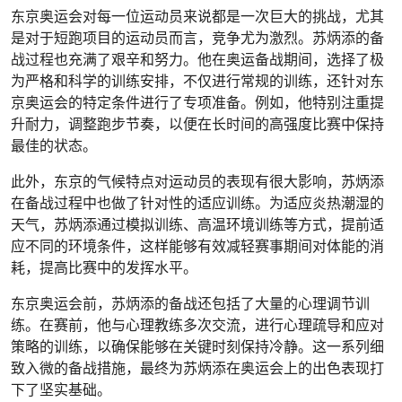
东京奥运会对每一位运动员来说都是一次巨大的挑战，尤其
是对于短跑项目的运动员而言，竞争尤为激烈。苏炳添的备
战过程也充满了艰辛和努力。他在奥运备战期间，选择了极
为严格和科学的训练安排，不仅进行常规的训练，还针对东
京奥运会的特定条件进行了专项准备。例如，他特别注重提
升耐力，调整跑步节奏，以便在长时间的高强度比赛中保持
最佳的状态。
此外，东京的气候特点对运动员的表现有很大影响，苏炳添
在备战过程中也做了针对性的适应训练。为适应炎热潮湿的
天气，苏炳添通过模拟训练、高温环境训练等方式，提前适
应不同的环境条件，这样能够有效减轻赛事期间对体能的消
耗，提高比赛中的发挥水平。
东京奥运会前，苏炳添的备战还包括了大量的心理调节训
练。在赛前，他与心理教练多次交流，进行心理疏导和应对
策略的训练，以确保能够在关键时刻保持冷静。这一系列细
致入微的备战措施，最终为苏炳添在奥运会上的出色表现打
下了坚实基础。