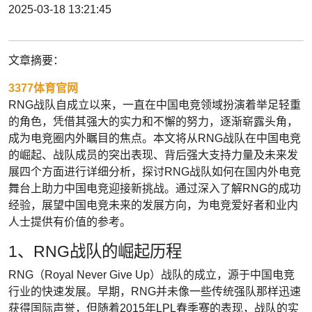
2025-03-18 13:21:45
文章摘要：
3377体育官网
RNG战队自成立以来，一直在中国电竞领域扮演着举足轻重
的角色，凭借其强大的实力和不懈的努力，逐渐崭露头角，
成为电竞圈内外瞩目的焦点。本文将从RNG战队在中国电竞
的崛起、战队成员的突出表现、背后强大支持力量及未来发
展四个方面进行详细分析，探讨RNG战队如何在国内外电竞
舞台上助力中国电竞迎接新挑战。通过深入了解RNG的成功
经验，展望中国电竞未来的发展方向，为电竞爱好者和业内
人士提供有价值的参考。
1、RNG战队的崛起历程
RNG（Royal Never Give Up）战队的成立，源于中国电竞
行业的快速发展。早期，RNG并未像一些传统强队那样迅速
获得国际声誉，但随着2015年LPL春季赛的表现，战队的实