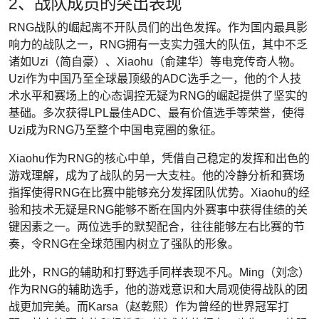
2、战队成员的突出表现
RNG战队的崛起离不开队员们的出色发挥。作为国内最具影
响力的战队之一，RNG拥有一支实力强大的队伍，其中不乏
诸如Uzi（简自豪）、Xiaohu（俞建华）等电竞传奇人物。
Uzi作为中国乃至全球最顶级的ADC选手之一，他的个人技
术水平和赛场上的心态调控无疑为RNG的崛起提供了坚实的
基础。多次获得LPL最佳ADC、最有价值选手等荣誉，使得
Uzi成为RNG乃至整个中国电竞圈的象征。
Xiaohu作为RNG的核心中单，凭借自己稳定的发挥和出色的
游戏理解，成为了战队的另一大支柱。他的冷静分析和赛场
指挥使得RNG在比赛中能够充分发挥团队优势。Xiaohu的经
验和技术无疑是RNG能够不断在国内外赛事中获得佳绩的关
键因素之一。两位选手的默契配合，往往能够左右比赛的节
奏，令RNG在全球范围内树立了强队的形象。
此外，RNG的辅助和打野选手同样表现不凡。Ming（刘念）
作为RNG的辅助选手，他的游戏意识和大局观使得战队的团
战更加完美。而Karsa（赵乾熙）作为曾经的世界冠军打