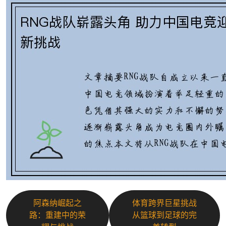
阿森纳崛起之
体育跨界巨星挑战
路：重建中的荣
从篮球到足球的完