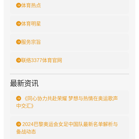
体育热点
体育明星
服务宗旨
联络3377体育官网
最新资讯
《同心协力共赴荣耀 梦想与热情在奥运歌声
中交汇》
2024巴黎奥运会女足中国队最新名单解析与
备战动态