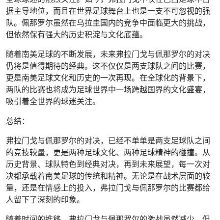
据主导地位，而且在世界足球舞台上也是一支不可忽视的强
队。佩那罗尔虽然在乌拉圭国内的竞争中面临更大的挑战，
但依然保有强大的历史积淀与文化底蕴。
随着南美足球的不断发展，未来弗拉门戈与佩那罗尔的对决
仍将是值得期待的经典。这不仅仅是两支球队之间的比赛，
更是南美足球文化和历史的一次再现。在全球化的背景下，
两队的比赛也将成为足球世界中一场跨越国界的文化盛宴，
吸引着全世界的球迷关注。
总结：
弗拉门戈与佩那罗尔的对决，已经不单单是两支足球队之间
的竞技较量，更是两种足球文化、两种足球精神的碰撞。从
历史背景、球队特色到经典对决，再到未来展望，每一次对
决都承载着南美足球的传统和精神。无论是在战术层面的较
量，还是在情感上的投入，弗拉门戈与佩那罗尔的比赛都给
人留下了深刻的印象。
随着时间的推移，弗拉门戈与佩那罗尔的激战虽然减少，但