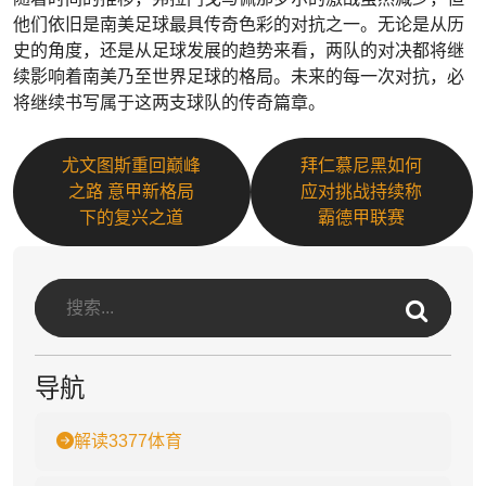
他们依旧是南美足球最具传奇色彩的对抗之一。无论是从历
史的角度，还是从足球发展的趋势来看，两队的对决都将继
续影响着南美乃至世界足球的格局。未来的每一次对抗，必
将继续书写属于这两支球队的传奇篇章。
尤文图斯重回巅峰
拜仁慕尼黑如何
之路 意甲新格局
应对挑战持续称
下的复兴之道
霸德甲联赛
导航
解读3377体育