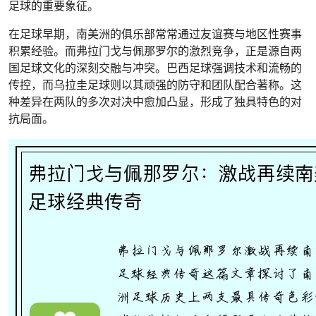
足球的重要象征。
在足球早期，南美洲的俱乐部常常通过友谊赛与地区性赛事
积累经验。而弗拉门戈与佩那罗尔的激烈竞争，正是源自两
国足球文化的深刻交融与冲突。巴西足球强调技术和流畅的
传控，而乌拉圭足球则以其顽强的防守和团队配合著称。这
种差异在两队的多次对决中愈加凸显，形成了独具特色的对
抗局面。