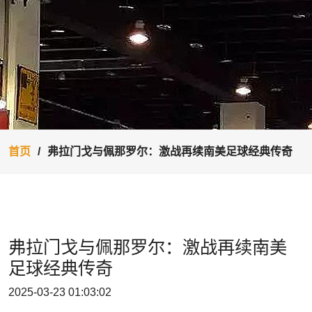
首页
弗拉门戈与佩那罗尔：激战再续南美足球经典传奇
弗拉门戈与佩那罗尔：激战再续南美
足球经典传奇
2025-03-23 01:03:02