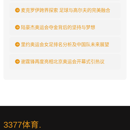
麦克罗伊跨界探索 足球与高尔夫的完美融合
陆豪杰奥运会夺金背后的坚持与梦想
里约奥运会女足排名分析及中国队未来展望
谢霆锋再度亮相北京奥运会开幕式引热议
3377体育
.