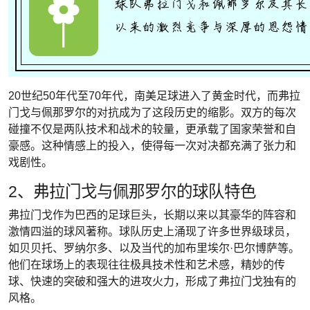
20世纪50年代至70年代，南美足球进入了黄金时代，而弗拉
门戈与佩那罗尔的对抗成为了这段历史的缩影。双方的每次
碰撞不仅是两队技术和战术的较量，更承载了国家荣誉和自
豪感。这种情感上的投入，使得每一次对决都充满了张力和
戏剧性。
2、弗拉门戈与佩那罗尔的球队特色
弗拉门戈作为巴西的足球巨头，长期以来以其豪华的阵容和
激情四溢的球风著称。球队历史上涌现了许多世界级球员，
如贝贝托、罗纳尔多、以及当代的加布里埃尔·巴尔博萨等。
他们在球场上的表现往往极具技术性和艺术感，精妙的传
球、快速的突破和强大的进攻火力，形成了弗拉门戈独有的
风格。