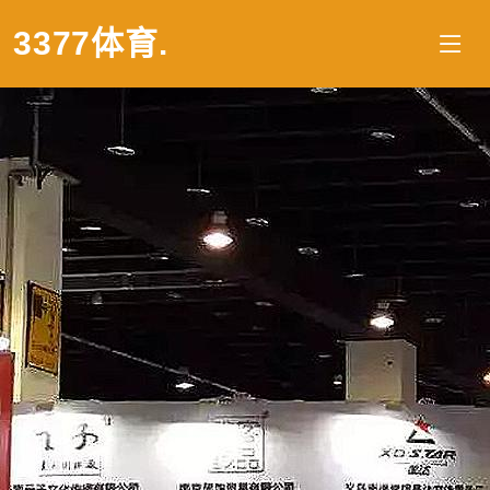
3377体育
.