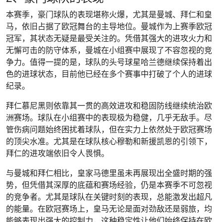
本赛季，豪门球队的表现堪称火爆，尤其是曼城、拜仁和皇
马，依旧占据了欧冠舞台的主导地位。曼城作为上赛季欧冠
冠军，其状态无疑是最受关注的。凭借其强大的进攻火力和
无懈可击的防守体系，曼城在小组赛中展现了不容忽视的竞
争力。值得一提的是，球队的头号球星哈兰德继续保持着出
色的进球状态，目前他已经在多个赛事中打破了个人的进球
纪录。
拜仁慕尼黑则依靠其一贯的高效进攻和稳固防线继续统治欧
洲赛场。球队在小组赛中的表现极为稳健，几乎无敌手。尽
管伤病问题始终困扰着球队，但在实力上依然处于欧冠赛场
的顶尖水准。尤其是在球队核心穆勒和新援凯恩的引领下，
拜仁的进攻端依旧令人畏惧。
与曼城和拜仁相比，皇家马德里虽未再展现出全盛时期的强
势，但凭借其深厚的底蕴和赛场经验，仍是本赛季不可忽视
的竞争者。尤其是球队在关键时刻的表现，总能激发出超凡
的能量。在欧冠赛场上，皇马无论是面对劲敌还是弱旅，均
能够表现出强大的控制力，这种稳定性让他们始终保持在欧