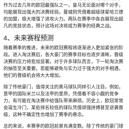
作为过去几年的欧冠最强队之一，皇马无论面对哪个对手，
均能展现出强大的决赛经验。曼城则凭借着超级球星哈兰德
的加盟，极大增强了进攻火力。两队在赛季中各自展现出超
凡的竞技状态，预计这场对决将成为赛季的经典之战。
4、未来赛程预测
随着赛季的推进，未来的欧冠赛程将逐渐进入更加紧张的阶
段。进入淘汰赛后，各大豪门的赛季目标也逐步清晰，晋级
决赛的压力将愈加显著。对于许多球队而言，下一轮淘汰赛
的抽签至关重要。若能够避免与实力过于强大的对手相遇，
他们的晋级机会将大大增加。
除了传统豪门，值得关注的黑马球队同样引人注目。例如，
意甲的国际米兰以及法甲的里昂，凭借着不容小觑的竞争
力，有可能在淘汰赛中给强队带来麻烦。历史上，欧冠常常
会诞生冷门，某些排名较低的球队凭借顽强拼搏甚至逆袭晋
级，这种不确定性也增加了赛季的悬念。
总的来说，本赛季的欧冠前景充满变数。除了传统的豪门球