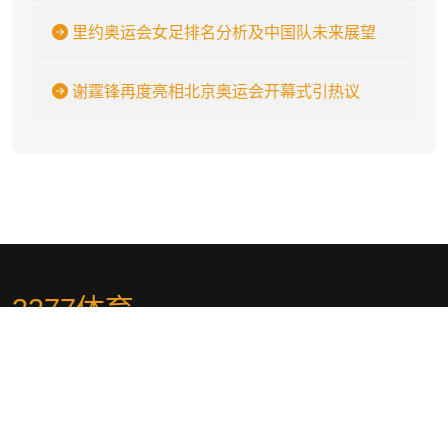
里约奥运会女足排名分析及中国队未来展望
谢霆锋再度亮相北京奥运会开幕式引热议
3377体育
.
3377体育 - 权威体育赛事平台-中国官方网站✅🏆(ushopmi.com)✅🏆
全球领先的综合游戏平台,带来最精彩的游戏体验！专为国内玩家打
造,提供顶级乐趣的游戏APP,支持下载、入口、首页、平台、登录、