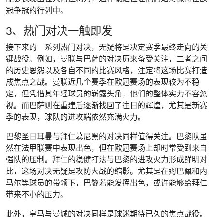
冠争冠的行列中。
3、热门对决一触即发
接下来的一系列热门对决，无疑将是决定赛季最终走向的关
键战役。例如，曼联与巴萨的对决历来备受关注，二者之间
的历史恩怨以及各自不同的比赛风格，注定将这场比赛打造
成焦点之战。曼联近几个赛季在欧冠赛场的表现较为不稳
定，但凭借其年轻球员的崭露头角，他们的整体实力不容忽
视。而巴萨则在重建后逐渐找回了往日的辉煌，尤其是新赛
季的表现，球队的进攻端依然充满火力。
巴黎圣日耳曼与拜仁慕尼黑的对决同样值得关注。巴黎队虽
然在法甲联赛中表现出色，但在欧冠赛场上却时常受到来自
强队的压制。拜仁的稳健打法与巴黎的进攻火力形成鲜明对
比，这场对决无疑是攻防大战的缩影。尤其是在姆巴佩和内
马尔等球员的带领下，巴黎若能发挥出色，或许能够给拜仁
带来不小的压力。
此外，皇马与曼城的对决同样是球迷期待已久的焦点战役。