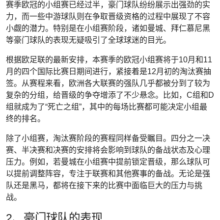
赛季欧冠的小组赛已经过半，豪门球队纷纷展示出强劲的实
力，而一些中游球队则在争取晋级资格的过程中展现了不容
小觑的潜力。特别是在小组赛阶段，诸如曼城、拜仁慕尼黑
等豪门球队的表现无疑吸引了全球球迷的目光。
根据欧足联的最新安排，本赛季的欧冠小组赛将于10月和11
月的四个国际比赛日期间进行，紧接着是12月初的淘汰赛抽
签。从赛程来看，欧洲各大联赛的强队几乎都被分到了较为
复杂的分组，给晋级的争夺增添了不少悬念。比如，C组和D
组就成为了“死亡之组”，其中的每场比赛都可能决定小组最
终的排名。
除了小组赛，淘汰赛阶段的赛程同样备受瞩目。四分之一决
赛、半决赛和决赛的安排将会影响到球队的备战状态及心理
压力。例如，若曼城在小组赛中提前锁定晋级，那么球队可
以提前调整阵容，专注于联赛和其他赛事的备战。无论是强
队还是黑马，都将在接下来的比赛中面临巨大的压力与挑
战。
2、豪门球队的表现