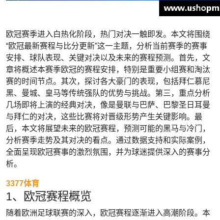
欧冠赛季进入白热化阶段，热门对决一触即发。本文将围绕
“欧冠最新赛程与比分更新”这一主题，分析当前赛季的赛事
安排、球队表现、关键对决以及未来的赛程预测。首先，文
章将概述本赛季欧冠的赛程安排，特别是重要小组赛和淘汰
赛的时间节点。其次，探讨各大豪门的表现，包括拜仁慕尼
黑、曼城、皇马等传统强队的优势与挑战。第三，重点分析
几场即将上演的经典对决，像是曼联与巴萨、巴黎圣日耳曼
与拜仁的对决，这些比赛将对晋级形势产生关键影响。最
后，本文将展望未来的欧冠赛程，预测可能的黑马与冷门，
分析赛季走势及其对决的看点。通过数据支持和实际案例，
全面呈现欧冠赛事的激烈氛围，并为球迷提供深入的赛事分
析。
3377体育
1、欧冠赛程概览
随着欧洲足球联赛的深入，欧冠赛程逐渐进入高潮阶段。本