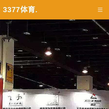
3377体育
.