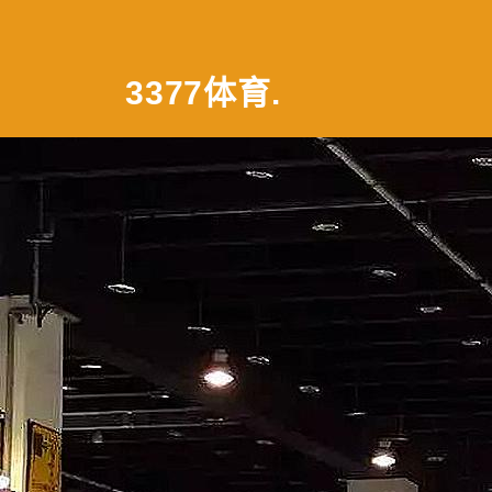
3377体育
.