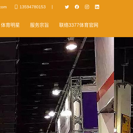
|
.com
13594780153
体育明星
服务宗旨
联络3377体育官网