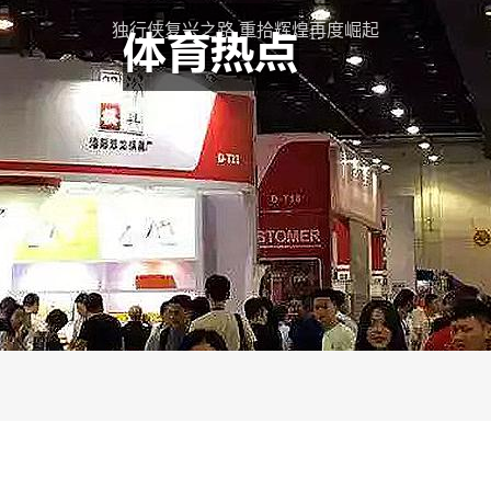
独行侠复兴之路 重拾辉煌再度崛起