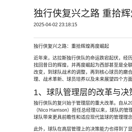
独行侠复兴之路 重拾
2025-04-02 23:18:15
独行侠复兴之路：重拾辉煌再度崛起
近年来，达拉斯独行侠队的命运跌宕起伏，经
找回昔日的辉煌，并再度崛起为西部甚至是全
改变，到球队战术的调整，再到核心球员的磨
理、战术革新、球员培养以及未来展望四个方
1、球队管理层的改革与决
独行侠队的复兴始于管理层的重大改革。自从2019
（Nico Harrison）担任总经理以来，球
球队带来更具前瞻性和适应现代篮球的管理理
此外，球队在高层管理上的决策能力也得到了显