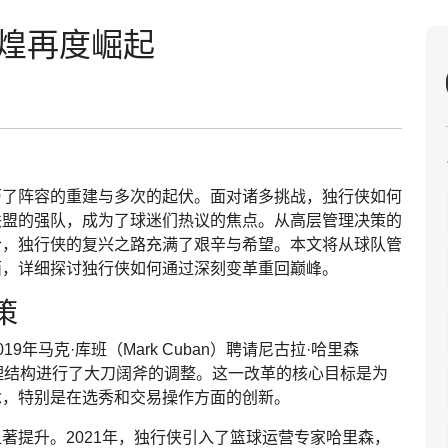
辉煌再度崛起
历了阵容的重建与多次的起伏。面对诸多挑战，独行侠如何
联盟的强队，成为了球迷们热议的焦点。从高层管理决策的
合，独行侠的复兴之路充满了艰辛与希望。本文将从球队管
面，详细探讨独行侠如何通过深刻变革重回巅峰。
策
年马克·库班（Mark Cuban）聘请尼古拉·哈里森
队的管理结构进行了大刀阔斧的调整。这一改革的核心目标是为
念，特别是在选秀和交易操作方面的创新。
著提升。2021年，独行侠引入了篮球运营专家哈里森，