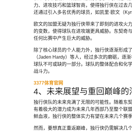
力、进攻技巧和篮球智商，使得独行侠在过去
还通过引入多名优秀的球员，如凯里·欧文（Kyrie
欧文的加盟无疑为独行侠带来了即刻的进攻火
的变数，使得球队在进攻端更具威胁。东契奇
任何比赛中产生巨大的威胁。
除了核心球员的个人能力外，独行侠逐渐形成了
（Jaden Hardy）等人，经过多次的磨砺
球队不可或缺的一部分。球队的整体配合和化
战斗力。
3377体育官网
4、未来展望与重回巅峰的
独行侠队的未来充满了无限的可能性。随着东
有着极大的潜力成为未来几年西部乃至整个联
鲜血液，独行侠的整体实力有望在未来几个赛
然而，要想真正重返巅峰，独行侠仍需解决几