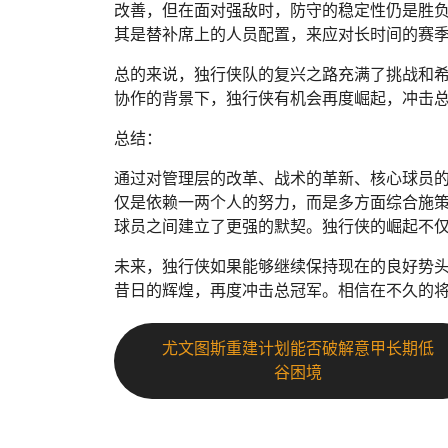
改善，但在面对强敌时，防守的稳定性仍是胜
其是替补席上的人员配置，来应对长时间的赛
总的来说，独行侠队的复兴之路充满了挑战和
协作的背景下，独行侠有机会再度崛起，冲击
总结：
通过对管理层的改革、战术的革新、核心球员
仅是依赖一两个人的努力，而是多方面综合施
球员之间建立了更强的默契。独行侠的崛起不
未来，独行侠如果能够继续保持现在的良好势
昔日的辉煌，再度冲击总冠军。相信在不久的
尤文图斯重建计划能否破解意甲长期低
谷困境