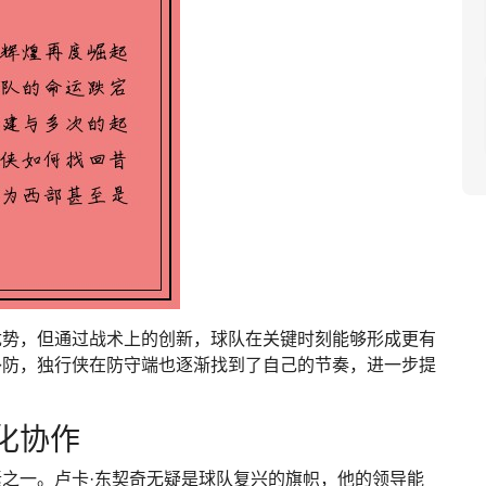
优势，但通过战术上的创新，球队在关键时刻能够形成更有
补防，独行侠在防守端也逐渐找到了自己的节奏，进一步提
化协作
之一。卢卡·东契奇无疑是球队复兴的旗帜，他的领导能