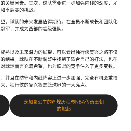
负的关键因素。其次，球队需要进一步加强内线的深度，尤
季和季后赛的挑战。
希望，球队的未来发展值得期待。在全员不断成长和团队化
总冠军，并成为西部的超级强队。
的成熟以及未来潜力的展望，可以看出独行侠复兴之路不仅
策的结果。球队在不断调整中找到了适合自己的打法，也在
仅对球迷而言充满希望，也为联盟的竞争注入了更多变数。
头，并且在防守和内线阵容上进一步加强，完全有机会重拾
将来，独行侠的复兴将是篮球界的一大亮点。
芝加哥公牛的辉煌历程与NBA传奇王朝
的崛起