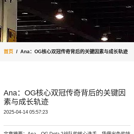
首页
Ana：OG核心双冠传奇背后的关键因素与成长轨迹
Ana：OG核心双冠传奇背后的关键因
素与成长轨迹
2025-04-14 05:57:23
文章摘要：Ana，OG Dota 2战队的核心选手，凭借出色的技