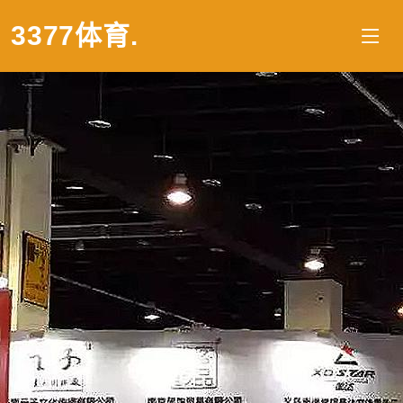
3377体育
.