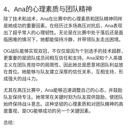
4、Ana的心理素质与团队精神
除了技术和战术，Ana在比赛中的心理素质和团队精神同样
是她成功的重要因素。在经历过多场高压对抗后，Ana表现
出了超乎常人的心理韧性。无论是在比赛中处于落后还是面
临困难的情况下，她都能保持冷静，并带领队友走出困境。
OG战队能够实现双冠，不仅仅是因为个别选手的技术超群，
更重要的是团队成员间相互信任和支持。Ana深知个人英雄
主义在团队竞技中的局限性，因此她总是愿意将团队利益放
在首位。她能够与队友建立深厚的信任关系，互相支持，形
成强大的战斗力。
尤其在高压比赛中，Ana能够迅速调整自己的心态，并鼓励
队友保持专注。她常常在关键时刻为队友提供鼓励，使团队
始终保持战斗意志。这种坚韧的心理素质和对团队精神的高
度重视，是OG能够成功的另一个关键因素。
总结：