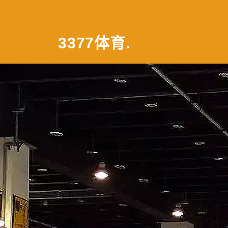
3377体育
.