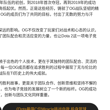
年队伍的初创，到2018年首次夺冠，再到2019年的成功
高低起伏。然而，正是这些经历，铸就了OG战队坚韧的精
OG的成员们为了共同的目标，付出了无数的努力与汗
生了深远的影响。OG不仅改变了玩家们对战术和心态的认识，
团队配合和灵活应变的力量，也让Dota 2这一项电子竞
仅仅依赖于出色的个人技术，更在于其独特的团队配合、灵活的
每一位OG成员都在追求胜利的过程中展现了无与伦比的
战队在TI历史上的伟大成就。
的胜利故事，更是关于团队合作、创新思维和坚持不懈的
玩家，也为电子竞技的发展树立了一个新的标杆。OG的成功
重，创新与团队文化同样重要。
《Dota最强C位Miracle挑战自我 投身篮球