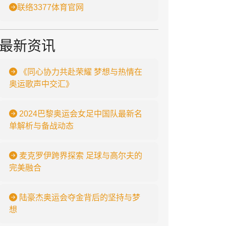
联络3377体育官网
最新资讯
《同心协力共赴荣耀 梦想与热情在
奥运歌声中交汇》
2024巴黎奥运会女足中国队最新名
单解析与备战动态
麦克罗伊跨界探索 足球与高尔夫的
完美融合
陆豪杰奥运会夺金背后的坚持与梦
想