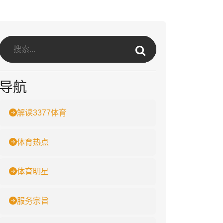
导航
解读3377体育
体育热点
体育明星
服务宗旨