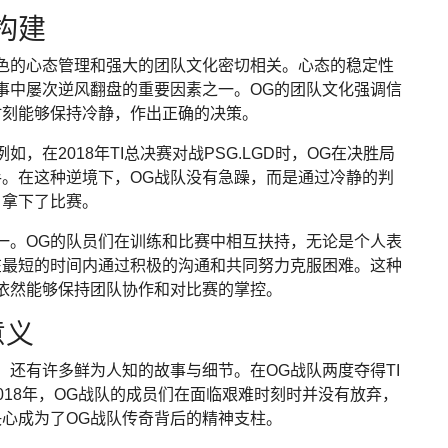
构建
色的心态管理和强大的团队文化密切相关。心态的稳定性
事中屡次逆风翻盘的重要因素之一。OG的团队文化强调信
时刻能够保持冷静，作出正确的决策。
，在2018年TI总决赛对战PSG.LGD时，OG在决胜局
。在这种逆境下，OG战队没有急躁，而是通过冷静的判
，拿下了比赛。
一。OG的队员们在训练和比赛中相互扶持，无论是个人表
在最短的时间内通过积极的沟通和共同努力克服困难。这种
依然能够保持团队协作和对比赛的掌控。
意义
，还有许多鲜为人知的故事与细节。在OG战队两度夺得TI
018年，OG战队的成员们在面临艰难时刻时并没有放弃，
心成为了OG战队传奇背后的精神支柱。