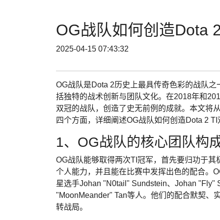
OG战队如何创造Dota 
2025-04-15 07:43:32
OG战队是Dota 2历史上最具传奇色彩的战
括独特的战术创新与团队文化。在2018年和20
双冠的战队，创造了史无前例的成就。本文将从
四个方面，详细阐述OG战队如何创造Dota 2
1、OG战队的核心团队构
OG战队能够取得两次TI冠军，首先要归功于
个人能力，并且能在比赛中发挥出色的配合。OG的
星选手Johan "N0tail" Sundstein、Johan "Fly" S
"MoonMeander" Tan等人。他们的配
转战局。