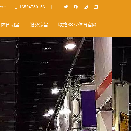
|
.com
13594780153
体育明星
服务宗旨
联络3377体育官网