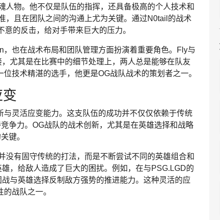
n被誉为OG的灵魂人物。他不仅是队伍的指挥，还具备极高的个人技术和
精准，且在团队之间的沟通上尤为关键。通过N0tail的战术
不意的反击，给对手带来巨大的压力。
ndstein，也在战术布局和团队管理方面扮演着重要角色。Fly与
的衔接，尤其是在比赛中的细节处理上，两人总是能够在队友
是一位技术精湛的选手，他更是OG战队战术的策划者之一。
应变
创新与灵活应变能力。这支队伍的成功并不仅仅依赖于传统
竞争力。OG战队的战术创新，尤其是在英雄选择和战略
的关键。
敌时并没有固守传统的打法，而是不断尝试不同的英雄组合和
英雄，给敌人造成了巨大的困扰。例如，在与PSG.LGD的
的团战与英雄选择反制敌方强势的推进能力。这种灵活的应
性的战队之一。