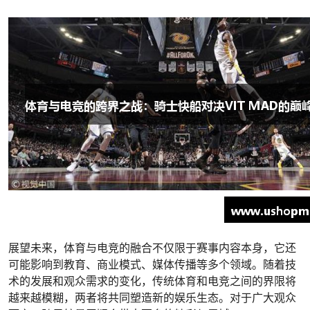
展望未来，体育与电竞的融合不仅限于赛事内容本身，它还
可能影响到教育、商业模式、媒体传播等多个领域。随着技
术的发展和观众需求的变化，传统体育和电竞之间的界限将
越来越模糊，两者将共同塑造新的娱乐生态。对于广大观众