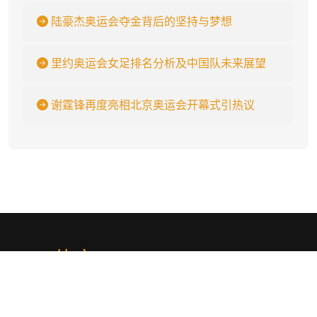
陆豪杰奥运会夺金背后的坚持与梦想
里约奥运会女足排名分析及中国队未来展望
谢霆锋再度亮相北京奥运会开幕式引热议
3377体育
.
3377体育 - 权威体育赛事平台-中国官方网站✅🏆(ushopmi.com)✅🏆