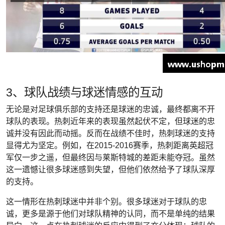
3、球队战绩与球迷情感的互动
无论是对足球俱乐部的支持还是球迷的忠诚，最终都离不开
球队的表现。热刺近年来的表现虽然起伏不定，但球迷的忠
诚并没有因此而动摇。反而在战绩不佳时，热刺球迷的支持
显得尤为坚定。例如，在2015-2016赛季，热刺距离英超冠
军仅一步之遥，但最终因与莱斯特城的差距未能夺冠。虽然
这一遗憾让很多球迷感到失望，但他们依然给予了球队深厚
的支持。
这一情形在热刺球迷中并非个别。很多球迷对于球队的忠
诚，更多是源于他们对球队精神的认同，而不是单纯的结果