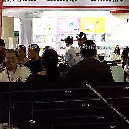
体育热点
热刺球迷为何如此忠诚 他们的激情与坚持背后隐藏的秘密