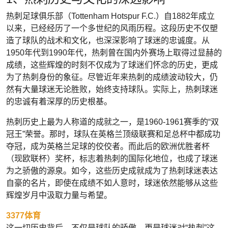
热刺足球俱乐部（Tottenham Hotspur F.C.）自1882年成立
以来，已经经历了一个多世纪的风雨历程。这段历史不仅塑
造了球队的战术和文化，也深深影响了球迷的忠诚度。从
1950年代到1990年代，热刺曾在国内外赛场上取得过显赫的
成绩，这些辉煌的时刻不仅成为了球迷们怀念的历史，更成
为了热刺身份的象征。尽管近年来热刺的成绩波动较大，仍
然有大量球迷无论胜败，始终支持球队。实际上，热刺球迷
的忠诚有着深厚的历史根基。
热刺历史上最为人称道的成就之一，是1960-1961赛季的“双
冠王”荣誉。那时，球队在英格兰顶级联赛和足总杯中都成功
夺冠，成为英格兰足球的佼佼者。而此后的欧洲优胜者杯
（现欧联杯）奖杯，标志着热刺的国际化地位，也成了球迷
为之骄傲的源泉。如今，这些历史成就成为了热刺球迷表达
自豪的名片，即使在成绩不如人意时，球迷依然能够从这些
辉煌岁月中汲取力量与希望。
3377体育
这一切历史背后，不仅是球队的骄傲，更是球迷对“热刺”这