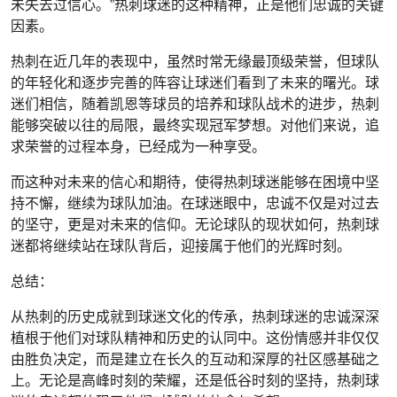
未失去过信心。”热刺球迷的这种精神，正是他们忠诚的关键
因素。
热刺在近几年的表现中，虽然时常无缘最顶级荣誉，但球队
的年轻化和逐步完善的阵容让球迷们看到了未来的曙光。球
迷们相信，随着凯恩等球员的培养和球队战术的进步，热刺
能够突破以往的局限，最终实现冠军梦想。对他们来说，追
求荣誉的过程本身，已经成为一种享受。
而这种对未来的信心和期待，使得热刺球迷能够在困境中坚
持不懈，继续为球队加油。在球迷眼中，忠诚不仅是对过去
的坚守，更是对未来的信仰。无论球队的现状如何，热刺球
迷都将继续站在球队背后，迎接属于他们的光辉时刻。
总结：
从热刺的历史成就到球迷文化的传承，热刺球迷的忠诚深深
植根于他们对球队精神和历史的认同中。这份情感并非仅仅
由胜负决定，而是建立在长久的互动和深厚的社区感基础之
上。无论是高峰时刻的荣耀，还是低谷时刻的坚持，热刺球