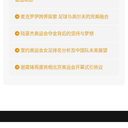
麦克罗伊跨界探索 足球与高尔夫的完美融合
陆豪杰奥运会夺金背后的坚持与梦想
里约奥运会女足排名分析及中国队未来展望
谢霆锋再度亮相北京奥运会开幕式引热议