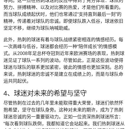
导向。这一点在热刺球迷的反应中得到了充分体现：球队的
努力、拼搏精神、以及对比赛的热爱，才是他们所看重的。
而当球队成绩起伏时，他们也常通过“支持直到最后一刻”的
精神，传递着对球队的忠诚。即使球队跌入低谷，球迷依旧
坚定不移，继续为球队呐喊助威。
此外，热刺的球迷有着与球队战绩紧密相连的情感经历。每
一次高峰与低谷，球迷都会经历一种“陪伴成长”的情感模
式。从2008年足总杯夺冠到近年来欧洲赛场的表现，热刺球
迷见证了球队一系列的波动。尽管如此，正是这些波动使得
球迷与球队的联系更加紧密，彼此的情感也更加深刻。总的
来说，热刺球迷的忠诚不是建立在成绩上的，而是与球队命
运共同起伏。
4、球迷对未来的希望与坚守
尽管热刺在过去的几年里未能取得重大荣誉，球迷们依然怀
抱希望，坚守在球队身旁。这种对未来的期许，成为了热刺
球迷忠诚的另一重要驱动力。正如一位资深热刺球迷所言：
“每次看到球队跌倒，我都知道它会站起来。我们热刺球迷从