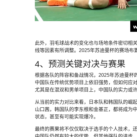
此外，羽毛球战术的变化也与场地条件密切相
线等因素有所调整。2025年苏迪曼杯的赛场
4、预测关键对决与赛果
根据各队的阵容和备战情况，2025年苏迪曼
中国队在传统优势项目上依旧强势，但如何应
尤其是在混双和男单项目上，中国队的实力或
从当前的实力对比来看，日本队和韩国队的崛
山口茜，韩国队的李东根和金基正，都将成为
状态，甚至有可能实现爆冷。
最终的赛果将不仅仅取决于选手的个人技术，
中国队仍然有较大的优势，但其他强队的进步