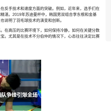
是在反手技术和速度方面的突破。例如，近年来，选手们在
精湛。2019年苏迪曼杯中，韩国男双组合李东根和金基
这也说明了羽毛球技术的演变和创新。
高。在高压的比赛环境下，如何保持冷静，如何在关键分数
法宝。尤其是在技术不分伯仲的情况下，心态往往决定比赛