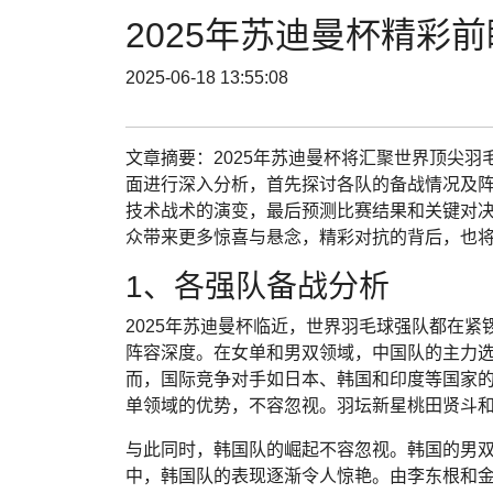
2025年苏迪曼杯精彩
2025-06-18 13:55:08
文章摘要：2025年苏迪曼杯将汇聚世界顶尖
面进行深入分析，首先探讨各队的备战情况及
技术战术的演变，最后预测比赛结果和关键对
众带来更多惊喜与悬念，精彩对抗的背后，也
1、各强队备战分析
2025年苏迪曼杯临近，世界羽毛球强队都在
阵容深度。在女单和男双领域，中国队的主力
而，国际竞争对手如日本、韩国和印度等国家
单领域的优势，不容忽视。羽坛新星桃田贤斗
与此同时，韩国队的崛起不容忽视。韩国的男
中，韩国队的表现逐渐令人惊艳。由李东根和