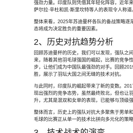
强劲力量。印度队则凭借其年轻化阵容，近年
萨尔拉·辛杜和凯·斯里坎特等人的表现令人称道
整体来看，2025年苏迪曼杯各队的备战策略
态将成为决定胜负的重要因素。
2、历史对抗趋势分析
回顾苏迪曼杯的历史，我们可以发现，强队之
来，随着其他羽毛球强国的崛起，比赛的竞争
步，让他们成为中国队最强劲的对手。回顾20
胜，展示了羽坛大国之间无缝的技术对抗。
与此同时，印度队的崛起带来了新的变数。20
现出强烈的竞争态势，虽然最终败北，但也让
升，尤其是混双和女单的表现，已能够与顶级
整体而言，历史上的强队对抗大多聚焦于男单
毛球的比赛正从单一的技术比拼向多元化的策
3、技术战术的演变