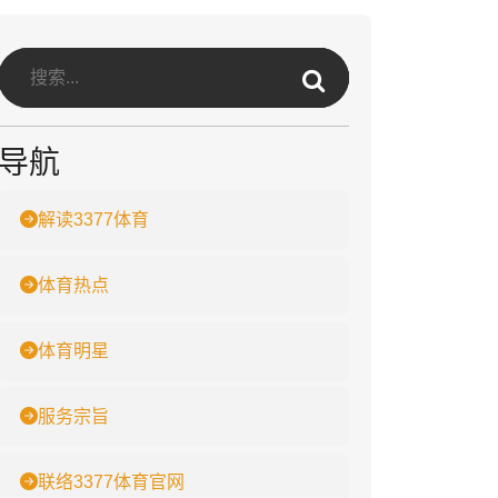
导航
解读3377体育
体育热点
体育明星
服务宗旨
联络3377体育官网