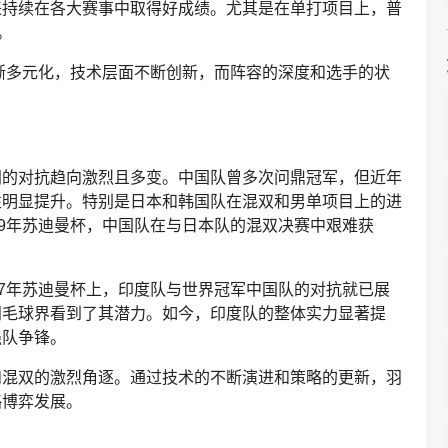
来持续在各大赛事中取得好成绩。尤其是在单打项目上，普
。
逐渐多元化，技术层面不断创新，而阵容的深度和选手的状
间的对抗趋向激烈且多变。中国队曾多次问鼎冠军，但近年
性明显提升。特别是日本和韩国队在混双和男单项目上的进
19年苏迪曼杯，中国队在与日本队的混双决赛中艰难获
17年苏迪曼杯上，印度队与世界冠军中国队的对抗就已展
羽毛球界看到了其潜力。如今，印度队的整体实力显著提
强队争锋。
和混双的激烈角逐。通过技术的不断演进和策略的更新，羽
略博弈发展。