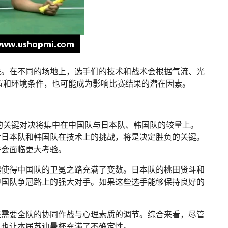
关。在不同的场地上，选手们的技术和战术会根据气流、光
布置和环境条件，也可能成为影响比赛结果的潜在因素。
杯的关键对决将集中在中国队与日本队、韩国队的较量上。
对日本队和韩国队在技术上的挑战，将是决定胜负的关键。
许会面临更大考验。
起使得中国队的卫冕之路充满了变数。日本队的桃田贤斗和
中国队争冠路上的强大对手。如果这些选手能够保持良好的
还需要全队的协同作战与心理素质的调节。综合来看，尽管
，也让本届苏迪曼杯充满了不确定性。