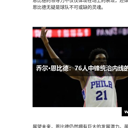
恩比德的领导力不仅仅体现在场上的表现，还
恩比德无疑是球队不可或缺的灵魂。
展望未来，恩比德仍然拥有巨大的发展潜力。