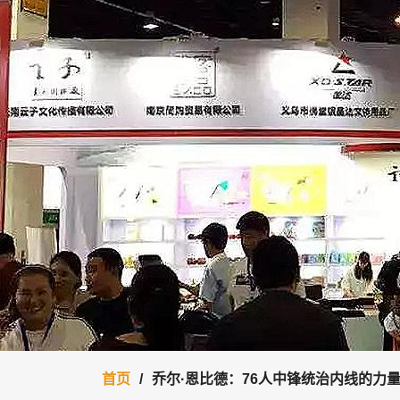
首页
乔尔·恩比德：76人中锋统治内线的力