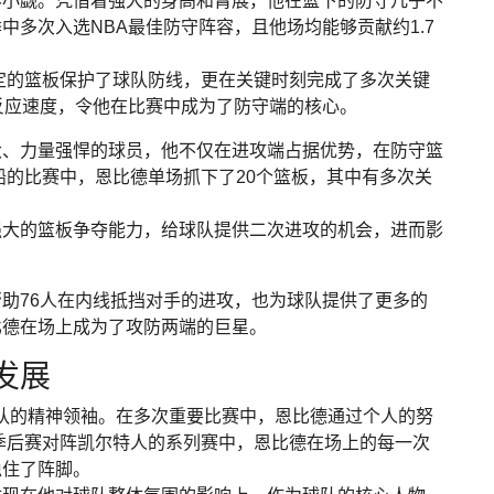
容小觑。凭借着强大的身高和臂展，他在篮下的防守几乎不
多次入选NBA最佳防守阵容，且他场均能够贡献约1.7
。
稳定的篮板保护了球队防线，更在关键时刻完成了多次关键
反应速度，令他在比赛中成为了防守端的核心。
大、力量强悍的球员，他不仅在进攻端占据优势，在防守篮
船的比赛中，恩比德单场抓下了20个篮板，其中有多次关
强大的篮板争夺能力，给球队提供二次进攻的机会，进而影
助76人在内线抵挡对手的进攻，也为球队提供了更多的
比德在场上成为了攻防两端的巨星。
发展
球队的精神领袖。在多次重要比赛中，恩比德通过个人的努
年季后赛对阵凯尔特人的系列赛中，恩比德在场上的每一次
稳住了阵脚。