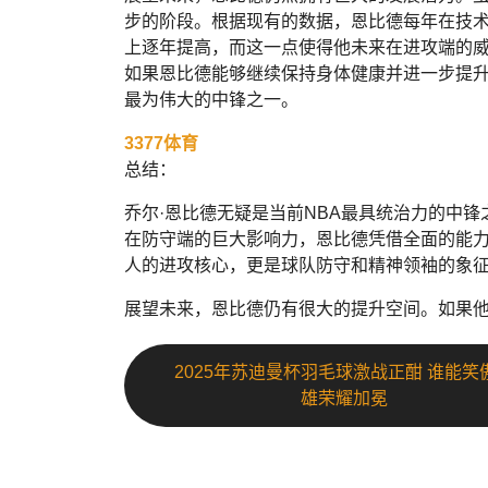
步的阶段。根据现有的数据，恩比德每年在技
上逐年提高，而这一点使得他未来在进攻端的
如果恩比德能够继续保持身体健康并进一步提升
最为伟大的中锋之一。
3377体育
总结：
乔尔·恩比德无疑是当前NBA最具统治力的中
在防守端的巨大影响力，恩比德凭借全面的能力
人的进攻核心，更是球队防守和精神领袖的象
展望未来，恩比德仍有很大的提升空间。如果
2025年苏迪曼杯羽毛球激战正酣 谁能笑
雄荣耀加冕