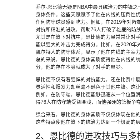
乔尔·恩比德无疑是NBA中最具统治力的中锋之一
身体条件。这些天赋赋予了他在内线的压倒性
任何防守球员感到吃力。例如，在2019年对阵
对抗和精准的进攻，帮助76人打破了雄鹿的防
尤其是在篮下对抗中，恩比德的力量常常让对
能以强大的冲击力完成得分。比如，在2020
凯尔特人的防守体系，显示了他在内线的主宰
总的来说，恩比德的身体素质使得他在内线的
分，他的存在本身就成为了对手的噩梦。
恩比德不仅有着强悍的对抗能力，还在比赛中
灵活性和爆发力却丝毫不逊色于其他中锋。这
例如，在防守端，恩比德能够迅速从一个位置
得76人在防守端受益匪浅，而他强硬的篮板争
综合来看，恩比德的身体素质不仅仅体现在他
这些特点使他在篮下的统治力达到一个极高的
2、恩比德的进攻技巧与多