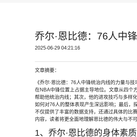
乔尔·恩比德：76人中
2025-06-29 04:21:16
文章摘要：
《乔尔·恩比德：76人中锋统治内线的力量与
在NBA中锋位置上占据主导地位。文章从四个
帮助他统治内线；其次，他的进攻技巧与多样
如何对76人的整体表现产生深远影响；最后，
不仅提供了丰富的数据支持，还通过具体的比
内容，读者将更全面地理解恩比德的伟大与不
1、乔尔·恩比德的身体素