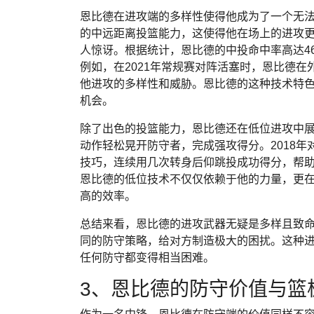
恩比德在进攻端的多样性使得他成为了一个无
的中远距离投篮能力，这使得他在场上的进攻
人惊讶。根据统计，恩比德的中投命中率高达4
例如，在2021年常规赛对阵活塞时，恩比德在
他进攻的多样性和威胁。恩比德的这种技术特
机会。
除了出色的投篮能力，恩比德还在低位进攻中
动作轻松晃开防守者，完成强攻得分。2018
技巧，连续用几次转身后仰跳投成功得分，帮
恩比德的低位技术不仅仅依赖于他的力量，更
高的效率。
总结来看，恩比德的进攻武器无疑是多样且致
同的防守策略，给对方制造极大的困扰。这种
任何防守都变得相当困难。
3、恩比德的防守价值与篮