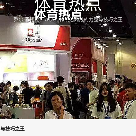
体育热点
乔尔·恩比德：76人中锋统治内线的力量与技巧之王
量与技巧之王