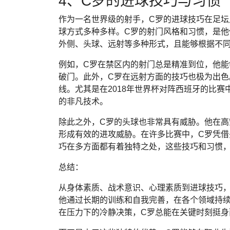
4、C罗的进球技巧与习惯
作为一名世界级的射手，C罗的进球技巧在足
球方式多种多样。C罗的射门风格和习惯，是
外侧、头球、远射等多种形式，且能够根据不
例如，C罗在禁区内的射门总是精准到位，他
破门。此外，C罗在远射方面的技巧也极为出
线。尤其是在2018年世界杯对阵西班牙的比
的非凡技术。
除此之外，C罗的头球也非常具有威胁。他在
形成有效的进攻威胁。在许多比赛中，C罗凭借
巧在多方面都有着独特之处，这些技巧和习惯
总结：
从身体素质、战术意识、心理素质到进球技巧
他通过长期的训练和自我完善，在各个领域持
在压力下的冷静决策，C罗总能在关键时刻挺身