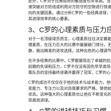
此外，C罗对于比赛局势的敏感度也非常高。
速突破对方防线或利用对方防守的空隙进行快
向的关键因素。通过分析C罗的一些经典进球
其进球效率的核心要素。
3、C罗的心理素质与压力
对于一名顶级球员而言，心理素质往往决定着
理素质，在压力巨大的比赛中屡屡破门得分。
静，做出精准的进攻选择。这种出色的心理调
在许多经典的比赛中，C罗都展现出了卓越的抗
前期的失误和压力，C罗不仅没有因伤早早退
靠队员的坚持最终逆袭并赢得了冠军，C罗的心
C罗的成功不仅仅在于他的技术与战术能力，
变能力、专注力以及对自我要求的严格，使他
状态。这种强大的心理素质也让他在不断变化
现高效进球。