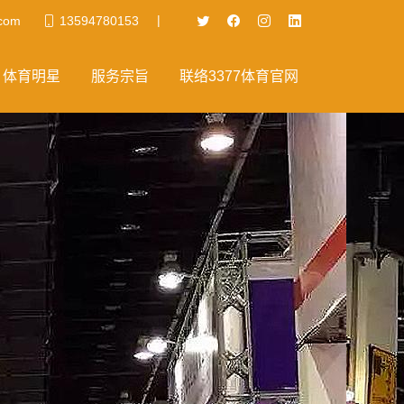
|
.com
13594780153
体育明星
服务宗旨
联络3377体育官网