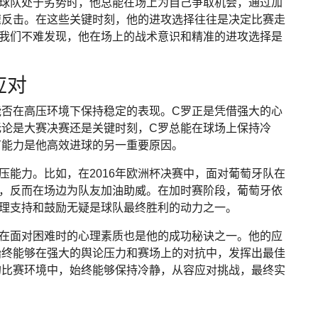
当球队处于劣势时，他总能在场上为自己争取机会，通过加
速反击。在这些关键时刻，他的进攻选择往往是决定比赛走
，我们不难发现，他在场上的战术意识和精准的进攻选择是
应对
能否在高压环境下保持稳定的表现。C罗正是凭借强大的心
无论是大赛决赛还是关键时刻，C罗总能在球场上保持冷
节能力是他高效进球的另一重要原因。
压能力。比如，在2016年欧洲杯决赛中，面对葡萄牙队在
场，反而在场边为队友加油助威。在加时赛阶段，葡萄牙依
理支持和鼓励无疑是球队最终胜利的动力之一。
他在面对困难时的心理素质也是他的成功秘诀之一。他的应
始终能够在强大的舆论压力和赛场上的对抗中，发挥出最佳
的比赛环境中，始终能够保持冷静，从容应对挑战，最终实