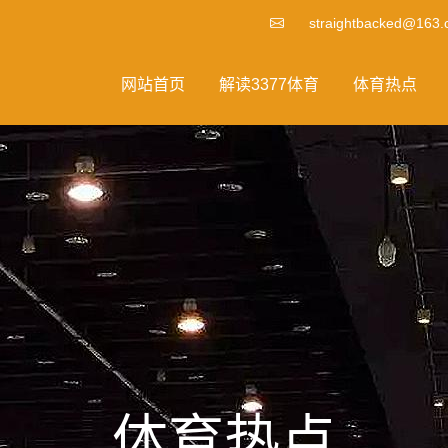
straightbacked@163
网站首页
解读3377体育
体育热点
体育热点