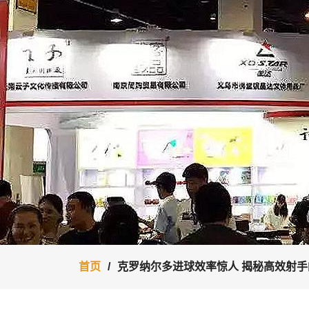
首页
克罗纳尔多进球效率惊人 揭秘高效射