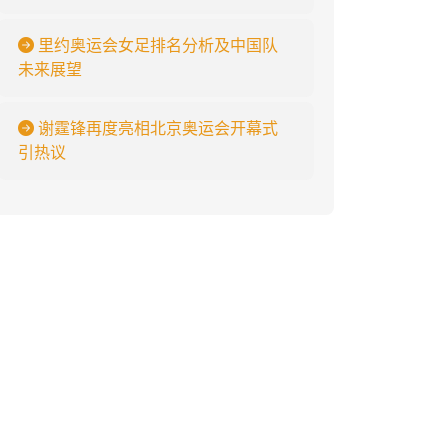
里约奥运会女足排名分析及中国队
未来展望
谢霆锋再度亮相北京奥运会开幕式
引热议