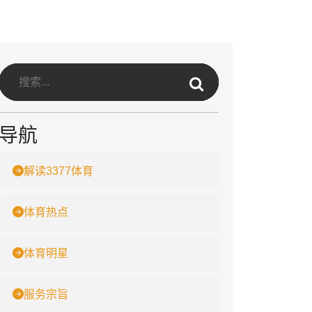
导航
解读3377体育
体育热点
体育明星
服务宗旨