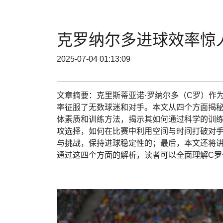
克罗纳尔多进球效率惊
2025-07-04 01:13:09
文章摘要：克里斯蒂亚诺·罗纳尔多（C罗）作
率征服了无数球迷和对手。本文从四个方面揭秘
体素质和训练方法，揭示其如何通过科学的训
攻选择，如何在比赛中利用空间与时间打破对
与挑战，保持进球稳定性的；最后，本文还将
通过这四个方面的解析，读者可以全面理解C罗