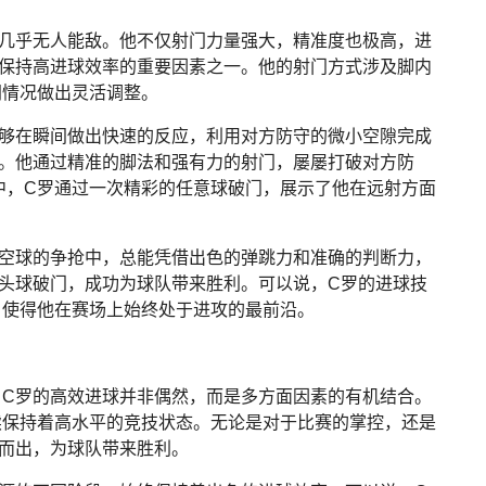
坛几乎无人能敌。他不仅射门力量强大，精准度也极高，进
他保持高进球效率的重要因素之一。他的射门方式涉及脚内
同情况做出灵活调整。
能够在瞬间做出快速的反应，利用对方防守的微小空隙完成
色。他通过精准的脚法和强有力的射门，屡屡打破对方防
赛中，C罗通过一次精彩的任意球破门，展示了他在远射方面
高空球的争抢中，总能凭借出色的弹跳力和准确的判断力，
头球破门，成功为球队带来胜利。可以说，C罗的进球技
，使得他在赛场上始终处于进攻的最前沿。
，C罗的高效进球并非偶然，而是多方面因素的有机结合。
续保持着高水平的竞技状态。无论是对于比赛的掌控，还是
而出，为球队带来胜利。