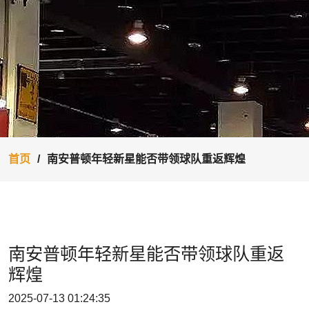
首页
南安普顿年轻新星能否带领球队重返辉煌
南安普顿年轻新星能否带领球队重返
辉煌
2025-07-13 01:24:35