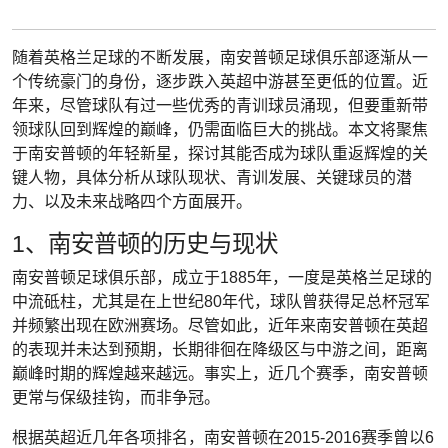
随着英格兰足球的不断发展，南安普顿足球俱乐部逐渐从一
个传统豪门的身份，逐步跌入英超中游甚至更低的位置。近
年来，尽管球队有过一些优秀的青训球员涌现，但要重新带
领球队回到辉煌的巅峰，仍需面临巨大的挑战。本文将聚焦
于南安普顿的年轻新星，探讨其能否成为球队重返辉煌的关
键人物，具体分析从球队现状、青训发展、关键球员的潜
力、以及未来战略四个方面展开。
1、南安普顿的历史与现状
南安普顿足球俱乐部，成立于1885年，一度是英格兰足球的
中流砥柱，尤其是在上世纪80年代，球队曾获得足总杯冠军
并频繁出现在欧洲赛场。尽管如此，近年来南安普顿在英超
的表现并未达到预期，长期徘徊在降级区与中游之间，距离
巅峰时期的辉煌越来越远。事实上，近几个赛季，南安普顿
更常与保级挂钩，而非争冠。
根据英超近几年各项排名，南安普顿在2015-2016赛季曾以6