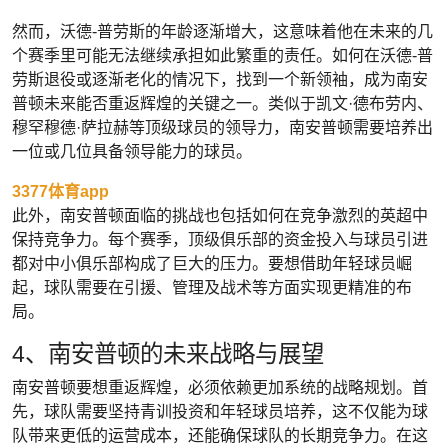
然而，沃德-普劳斯的年龄逐渐增大，这意味着他在未来的几
个赛季里可能无法继续承担如此繁重的责任。如何在沃德-普
劳斯退役或逐渐老化的情况下，找到一个新领袖，成为南安
普顿未来能否重返辉煌的关键之一。类似于凯文·德布劳内、
穆罕穆德·萨拉赫等顶级球员的领导力，南安普顿需要培养出
一位或几位具备领导能力的球员。
3377体育app
此外，南安普顿面临的挑战也包括如何在竞争激烈的英超中
保持竞争力。每个赛季，顶级俱乐部的资金投入与球员引进
都对中小俱乐部构成了巨大的压力。要想借助年轻球员崛
起，球队需要在引援、管理及战术等方面实现更精准的布
局。
4、南安普顿的未来战略与展望
南安普顿要想重返辉煌，必须依赖更加系统的战略规划。首
先，球队需要坚持青训投资和年轻球员培养，这不仅能为球
队带来更低的运营成本，还能确保球队的长期竞争力。在这