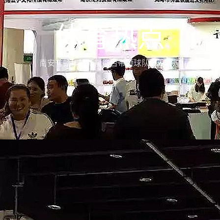
体育热点
南安普顿年轻新星能否带领球队重返辉煌