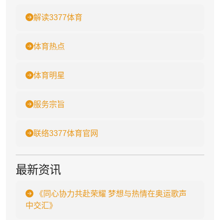
解读3377体育
体育热点
体育明星
服务宗旨
联络3377体育官网
最新资讯
《同心协力共赴荣耀 梦想与热情在奥运歌声
中交汇》