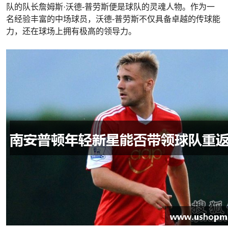
队的队长詹姆斯·沃德-普劳斯便是球队的灵魂人物。作为一
名经验丰富的中场球员，沃德-普劳斯不仅具备卓越的传球能
力，还在球场上拥有极高的领导力。