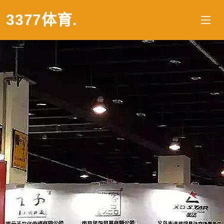
3377体育
.