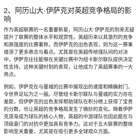
2、阿历山大·伊萨克对英超竞争格局的影
响
作为英超联赛的一名重要新星，阿历山大·伊萨克的到来无疑
提升了联赛的整体水平和观赏性。英超历来以其激烈的竞争
和高强度的比赛著称，而伊萨克的出色表现，则为这一赛事
增添了更多悬念与看点。尤其是在英超传统强队间的对决
中，伊萨克往往能够在关键比赛中为纽卡斯尔联队提供决定
性支持，这种关键时刻的表现，让他成为了英超赛事的一大
亮点。
例如，伊萨克在与曼城的比赛中展现出的速度和精确射门，
令世界足坛为之一振。尽管纽卡斯尔联队与曼城的实力存在
差距，但伊萨克的出色发挥帮助球队在积分榜上获得了宝贵
的分数，也让英超的竞争格局发生了微妙的变化。随着伊萨
克逐渐成为球队的核心人物，英超的中游球队也因此能在与
顶级豪门的对抗中更加具有竞争力。这对于五大联赛的整体
影响至关重要，尤其是在吸引更多全球观众方面。