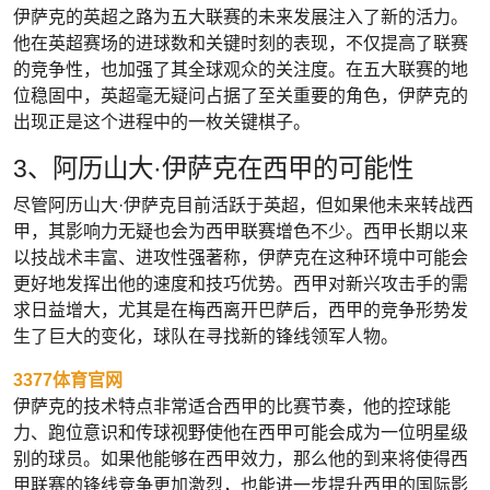
伊萨克的英超之路为五大联赛的未来发展注入了新的活力。
他在英超赛场的进球数和关键时刻的表现，不仅提高了联赛
的竞争性，也加强了其全球观众的关注度。在五大联赛的地
位稳固中，英超毫无疑问占据了至关重要的角色，伊萨克的
出现正是这个进程中的一枚关键棋子。
3、阿历山大·伊萨克在西甲的可能性
尽管阿历山大·伊萨克目前活跃于英超，但如果他未来转战西
甲，其影响力无疑也会为西甲联赛增色不少。西甲长期以来
以技战术丰富、进攻性强著称，伊萨克在这种环境中可能会
更好地发挥出他的速度和技巧优势。西甲对新兴攻击手的需
求日益增大，尤其是在梅西离开巴萨后，西甲的竞争形势发
生了巨大的变化，球队在寻找新的锋线领军人物。
3377体育官网
伊萨克的技术特点非常适合西甲的比赛节奏，他的控球能
力、跑位意识和传球视野使他在西甲可能会成为一位明星级
别的球员。如果他能够在西甲效力，那么他的到来将使得西
甲联赛的锋线竞争更加激烈，也能进一步提升西甲的国际影