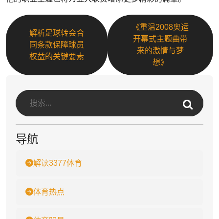
《重温2008奥运
解析足球转会合
开幕式主题曲带
同条款保障球员
来的激情与梦
权益的关键要素
想》
导航
解读3377体育
体育热点