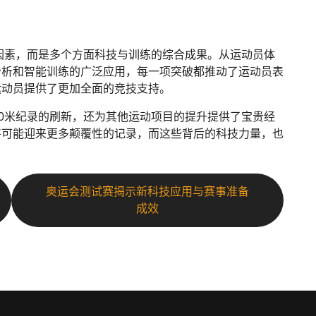
一因素，而是多个方面科技与训练的综合成果。从运动员体
分析和智能训练的广泛应用，每一项突破都推动了运动员表
运动员提供了更加全面的竞技支持。
00米纪录的刷新，还为其他运动项目的提升提供了宝贵经
将可能迎来更多颠覆性的记录，而这些背后的科技力量，也
奥运会测试赛揭示新科技应用与赛事准备
成效