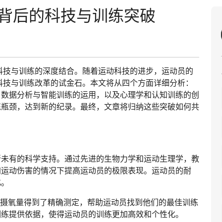
新背后的科技与训练突破
后科技与训练的深度结合。随着运动科技的进步，运动员的
了科技与训练改革的试金石。本文将从四个方面详细分析：
、数据分析与智能训练的运用，以及心理学和认知训练的创
练瓶颈，达到新的纪录。最终，文章将归纳这些突破如何共
所未有的科学支持。通过先进的生物力学和运动生理学，教
加运动伤害的情况下提高运动员的极限表现。运动员的耐
化。
最大摄氧量得到了精确测定，帮助运动员找到他们的最佳训练
训练提供依据，使得运动员的训练更加高效和个性化。