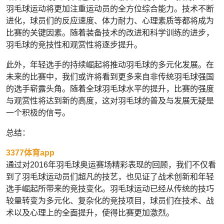
羽毛球运动将更加注重运动员的全方位综合能力。技术不断
进化，球员们的反应速度、体力耐力、心理素质等都将成为
比赛的关键因素。随着装备技术的改进和科学训练的进步，
羽毛球的竞技性和观赏性将逐步提升。
此外，年轻选手的持续崛起将推动羽毛球的多元化发展。在
未来的比赛中，我们或许将看到更多来自非传统羽毛球强国
的选手崭露头角。随着全球羽毛球水平的提升，比赛的强度
与观赏性将达到新的高度，这对羽毛球的普及与发展无疑是
一个积极的信号。
总结：
3377体育app
通过对2016年羽毛球奥运赛场精彩表现的回顾，我们不仅看
到了羽毛球运动员们超凡的技艺，也见证了战术创新和年轻
选手崛起所带来的竞技变化。羽毛球运动已经从传统的技巧
较量转变为多元化、复杂化的竞技项目，球员们在技术、战
术以及心理上的全面提升，使得比赛更加激烈。