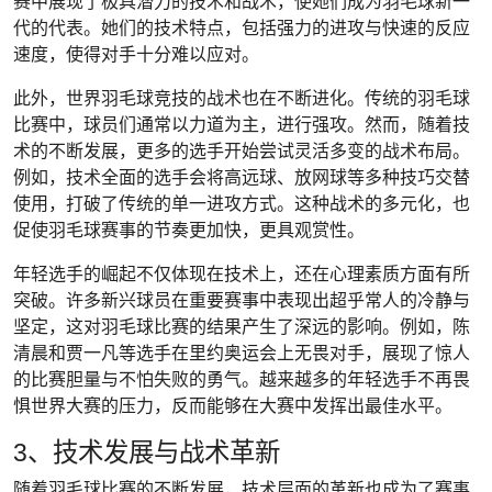
赛中展现了极具潜力的技术和战术，使她们成为羽毛球新一
代的代表。她们的技术特点，包括强力的进攻与快速的反应
速度，使得对手十分难以应对。
此外，世界羽毛球竞技的战术也在不断进化。传统的羽毛球
比赛中，球员们通常以力道为主，进行强攻。然而，随着技
术的不断发展，更多的选手开始尝试灵活多变的战术布局。
例如，技术全面的选手会将高远球、放网球等多种技巧交替
使用，打破了传统的单一进攻方式。这种战术的多元化，也
促使羽毛球赛事的节奏更加快，更具观赏性。
年轻选手的崛起不仅体现在技术上，还在心理素质方面有所
突破。许多新兴球员在重要赛事中表现出超乎常人的冷静与
坚定，这对羽毛球比赛的结果产生了深远的影响。例如，陈
清晨和贾一凡等选手在里约奥运会上无畏对手，展现了惊人
的比赛胆量与不怕失败的勇气。越来越多的年轻选手不再畏
惧世界大赛的压力，反而能够在大赛中发挥出最佳水平。
3、技术发展与战术革新
随着羽毛球比赛的不断发展，技术层面的革新也成为了赛事