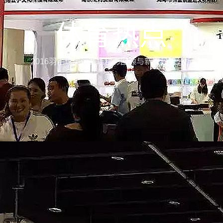
体育热点
2016羽毛球奥运赛场精彩回顾与新兴趋势分析