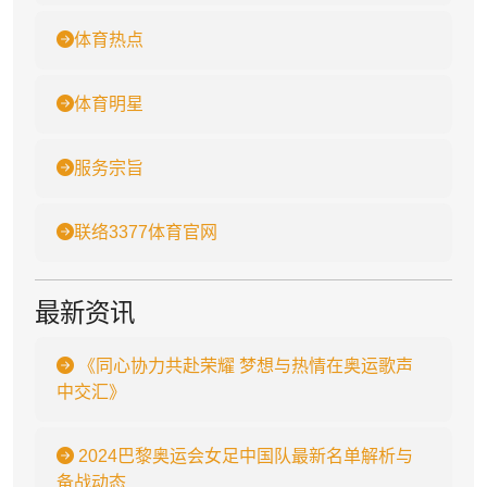
体育热点
体育明星
服务宗旨
联络3377体育官网
最新资讯
《同心协力共赴荣耀 梦想与热情在奥运歌声
中交汇》
2024巴黎奥运会女足中国队最新名单解析与
备战动态