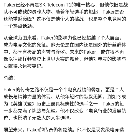
Faker已经不再是SK Telecom T1的唯一核心，但他依旧是战
队不可或缺的灵魂人物。随着年轻选手的崛起，Faker是否
还能重返巅峰？这不仅是他个人的挑战，也是整个电竞圈的
一个热点话题。
从全球范围来看，Faker的影响力也已经超越了个人层面，
成为电竞文化的象征。他无论是在国内还是国外的粉丝群体
中，都享有极高的声誉与尊敬。未来的Faker，或许将不再
像以往那样频繁登上世界大赛的舞台，但他对电竞的影响与
贡献将永远被铭记。
总结：
Faker的传奇之路不仅是一个个电竞战绩的叠加，更是个人
成长与精神力量的体现。从他年轻时的默默无闻，到如今成
为《英雄联盟》历史上最具标志性的选手之一，Faker的每
一步都充满了挑战与荣耀。他不仅改变了电竞行业的发展轨
迹，也影响了无数人的人生选择。
展望未来，Faker的传奇仍将继续。他不仅是现象级电竞选