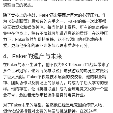
调整自己的状态。
除了竞技上的挑战，Faker还需要面对巨大的心理压力。作
为《英雄联盟》最知名的选手之一，Faker的每一次比赛都
被无数观众和媒体关注。每当他踏上赛场，所有的焦点都会
集中在他身上，稍有不慎就可能遭遇舆论的质疑。在这种压
力下，Faker依然能保持冷静，这不仅源自他对游戏的热
爱，更与他多年的职业训练与心理素质密不可分。
4、Faker的遗产与未来
在Faker的职业生涯中，他不仅为SK Telecom T1战队带来了
多个世界冠军，也为《英雄联盟》这款游戏的电竞生态做出
了巨大贡献。Faker不仅是技术层面的佼佼者，他的职业精
神、团队协作以及赛场上的领导力，均成为了后人学习的榜
样。他的存在，让《英雄联盟》成为全球电竞文化的一个重
要符号，激励着无数年轻选手投身到电竞行业。
对于Faker未来的展望，虽然他已经是电竞圈的传奇人物，
但他依然保持着对比赛的热爱与挑战精神。在2024年，