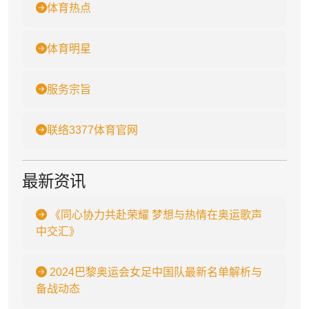
体育热点
体育明星
服务宗旨
联络3377体育官网
最新资讯
《同心协力共赴荣耀 梦想与热情在奥运歌声
中交汇》
2024巴黎奥运会女足中国队最新名单解析与
备战动态