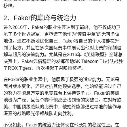
榜样。
2、Faker的巅峰与统治力
进入2016年，Faker的职业生涯达到了巅峰，他不仅成功卫
冕了多个世界冠军，更塑造了他作为“传奇中单”的无可争议
地位。通过不断地优化自己，Faker将自己的个人技能提升
到了极致，并且在多次国际赛事中展现出他对比赛的深刻理
解与超凡的决策能力。尤其是在2016年《英雄联盟》全球总
决赛上，Faker凭借稳定的发挥帮助SK Telecom T1战队战胜
了ROX Tigers，再次捧起了召唤师奖杯。
在Faker的职业生涯中，他展现了极强的适应能力。无论是
面对版本变化，还是对抗其他顶尖选手，他始终能通过自己
的努力在瞬息万变的电竞舞台上保持竞争力。Faker的英雄
池极为广泛，且每个赛季他都会找到新的突破口。在对阵欧
美、中国顶级战队的比赛中，他始终能够通过精准的操作与
深邃的战略眼光带领战队走向胜利。
不仅如此，Faker的统治力还体现在他长期的稳定性上。在