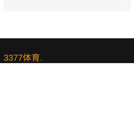
3377体育
.
3377体育 - 权威体育赛事平台-中国官方网站✅🏆(ushopmi.com)✅🏆
全球领先的综合游戏平台,带来最精彩的游戏体验！专为国内玩家打
造,提供顶级乐趣的游戏APP,支持下载、入口、首页、平台、登录、
官网与网页服务。二十四小时专属客服在线,确保安全、信誉与公平的
运营,尽享无忧游戏体验！
社交平台