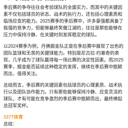
季后赛的争夺往往会考验球队的全面实力，而其中的关键因
素不仅包括球员的状态、战术的执行力，还包括心理素质和
临场应变的能力。2025赛季的季后赛中，许多豪强都具备了
极强的竞争力，但能够最终笑傲江湖的，往往是那些能够在
压力中保持冷静、在关键时刻发挥稳定的球队。
以2024赛季为例，丹佛掘金队正是在季后赛中展现了出色的
团队篮球和无畏的关键球能力。特别是尼古拉·约基奇的表
现，几乎成为了球队赢得每一场比赛的决定性因素。而2025
赛季，掘金能否延续这种稳定的发挥，继续在季后赛中脱颖
而出，值得关注。
总结而言，季后赛的关键因素包括球员的心理素质、战术执
行以及团队协作能力。只有那些能够保持冷静、应变灵活的
球队，才有可能在竞争激烈的季后赛中脱颖而出，最终捧起
总冠军奖杯。
3377体育
总结：