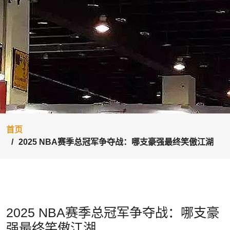
首页
2025 NBA赛季总冠军争夺战：哪支豪强最终笑傲江湖
2025 NBA赛季总冠军争夺战：哪支豪
强最终笑傲江湖