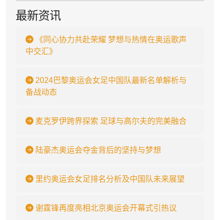
最新资讯
《同心协力共赴荣耀 梦想与热情在奥运歌声
中交汇》
2024巴黎奥运会女足中国队最新名单解析与
备战动态
麦克罗伊跨界探索 足球与高尔夫的完美融合
陆豪杰奥运会夺金背后的坚持与梦想
里约奥运会女足排名分析及中国队未来展望
谢霆锋再度亮相北京奥运会开幕式引热议