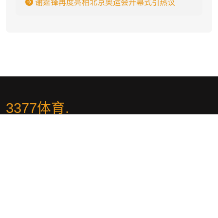
谢霆锋再度亮相北京奥运会开幕式引热议
3377体育
.
3377体育 - 权威体育赛事平台-中国官方网站✅🏆(ushopmi.com)✅🏆
全球领先的综合游戏平台,带来最精彩的游戏体验！专为国内玩家打
造,提供顶级乐趣的游戏APP,支持下载、入口、首页、平台、登录、
官网与网页服务。二十四小时专属客服在线,确保安全、信誉与公平的
运营,尽享无忧游戏体验！
社交平台