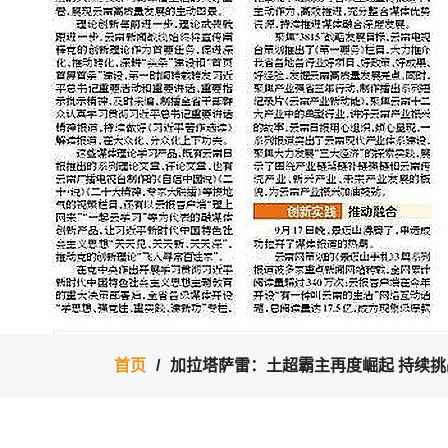
首页
加拉塔萨雷：土超霸主再度崛起 持续