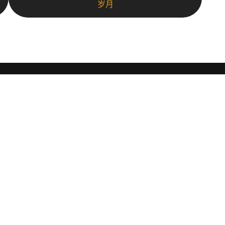
岁月
导航
订
解读3377体育
体育热点
订
体育明星
服务宗旨
精彩
联络3377体育官网
P,
务。
,