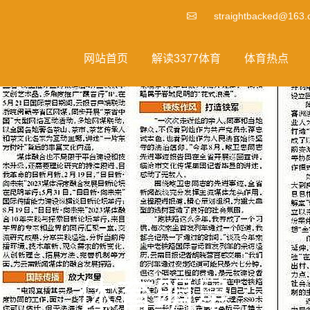
straightbacked@163
网站首页
解读3377体育
体育热点
体育明星