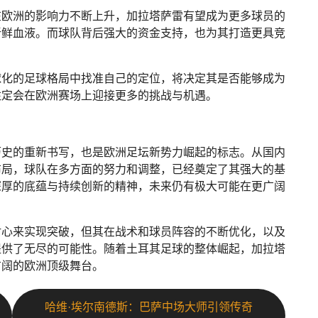
在欧洲的影响力不断上升，加拉塔萨雷有望成为更多球员的
新鲜血液。而球队背后强大的资金支持，也为其打造更具竞
球化的足球格局中找准自己的定位，将决定其是否能够成为
注定会在欧洲赛场上迎接更多的挑战与机遇。
历史的重新书写，也是欧洲足坛新势力崛起的标志。从国内
布局，球队在多方面的努力和调整，已经奠定了其强大的基
深厚的底蕴与持续创新的精神，未来仍有极大可能在更广阔
耐心来实现突破，但其在战术和球员阵容的不断优化，以及
提供了无尽的可能性。随着土耳其足球的整体崛起，加拉塔
广阔的欧洲顶级舞台。
哈维·埃尔南德斯：巴萨中场大师引领传奇