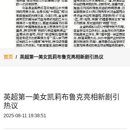
首页
英超第一美女凯莉布鲁克亮相新剧引热议
英超第一美女凯莉布鲁克亮相新剧引
热议
2025-08-11 19:38:51