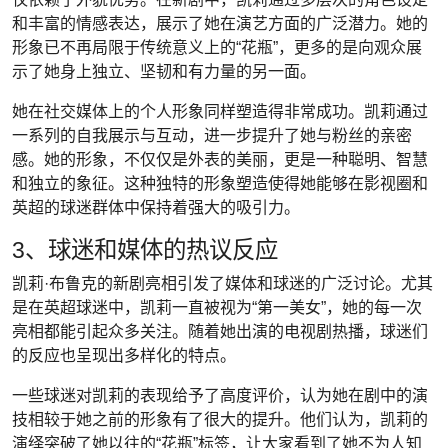
和丰富的情感表达，展示了她在演艺方面的广泛潜力。她的
形象已不再局限于传统意义上的“花瓶”，更多的是向观众展
示了她身上独立、坚韧和有力量的另一面。
她在社交媒体上的个人形象同样塑造得非常成功。凯莉通过
一系列的自我展示与互动，进一步提升了她与粉丝的亲密
感。她的形象，不仅仅是外表的美丽，更是一种聪明、智慧
和独立的象征。这种独特的形象塑造使得她能够在影视圈和
英超的球迷群体中保持着强大的吸引力。
3、球迷和媒体的热议反应
凯莉·布鲁克的新剧亮相引发了媒体和球迷的广泛讨论。尤其
是在英超球迷中，凯莉一直被视为“第一美女”，她的每一次
亮相都能引起众多关注。随着她出演的电视剧热播，球迷们
的反应也呈现出多样化的特点。
一些球迷对凯莉的表现给予了高度评价，认为她在剧中的演
技相较于她之前的形象有了很大的提升。他们认为，凯莉的
演绎突破了她以往的“花瓶”标签，让大家看到了她不为人知