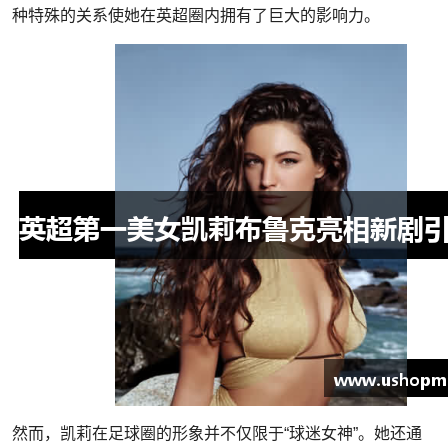
种特殊的关系使她在英超圈内拥有了巨大的影响力。
然而，凯莉在足球圈的形象并不仅限于“球迷女神”。她还通