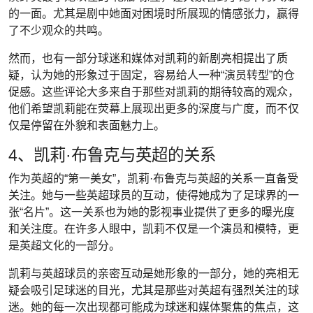
的一面。尤其是剧中她面对困境时所展现的情感张力，赢得
了不少观众的共鸣。
然而，也有一部分球迷和媒体对凯莉的新剧亮相提出了质
疑，认为她的形象过于固定，容易给人一种“演员转型”的仓
促感。这些评论大多来自于那些对凯莉的期待较高的观众，
他们希望凯莉能在荧幕上展现出更多的深度与广度，而不仅
仅是停留在外貌和表面魅力上。
4、凯莉·布鲁克与英超的关系
作为英超的“第一美女”，凯莉·布鲁克与英超的关系一直备受
关注。她与一些英超球员的互动，使得她成为了足球界的一
张“名片”。这一关系也为她的影视事业提供了更多的曝光度
和关注度。在许多人眼中，凯莉不仅是一个演员和模特，更
是英超文化的一部分。
凯莉与英超球员的亲密互动是她形象的一部分，她的亮相无
疑会吸引足球迷的目光，尤其是那些对英超有强烈关注的球
迷。她的每一次出现都可能成为球迷和媒体聚焦的焦点，这