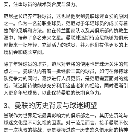
实，注重球员的战术契合度与潜力。
范尼擅长培养年轻球员，这也是他受到曼联球迷喜爱的原因
之一。作为一名前职业球员，范尼对于年轻球员的成长有着
独到的见解和方法。他在荷兰国家队以及其俱乐部的执教生
涯中，培养了多名未来之星。曼联球迷期待范尼能够为俱乐
部带来一批年轻、充满活力的球员，并为他们提供更多的上
场机会和成长空间。
除了年轻球员的培养，范尼对老将的使用也是球迷关注的焦
点之一。曼联队内有着一批经验丰富的球员，如何在保持球
队竞争力的同时，逐步进行人员更新，是范尼需要面对的挑
战。球迷期待他能够充分利用这些老将的经验，同时逐渐引
入更多年轻球员，以此保持曼联的长期竞争力。
3、曼联的历史背景与球迷期望
曼联作为世界足坛最具影响力的俱乐部之一，其历史沉淀与
球迷文化是不可忽视的因素。对于范尼而言，接手曼联不仅
是一次执教的挑战，更是要接过这一历史悠久俱乐部的精神