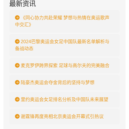
最新资讯
《同心协力共赴荣耀 梦想与热情在奥运歌声
中交汇》
2024巴黎奥运会女足中国队最新名单解析与
备战动态
麦克罗伊跨界探索 足球与高尔夫的完美融合
陆豪杰奥运会夺金背后的坚持与梦想
里约奥运会女足排名分析及中国队未来展望
谢霆锋再度亮相北京奥运会开幕式引热议