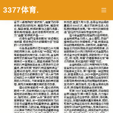
3377体育
.