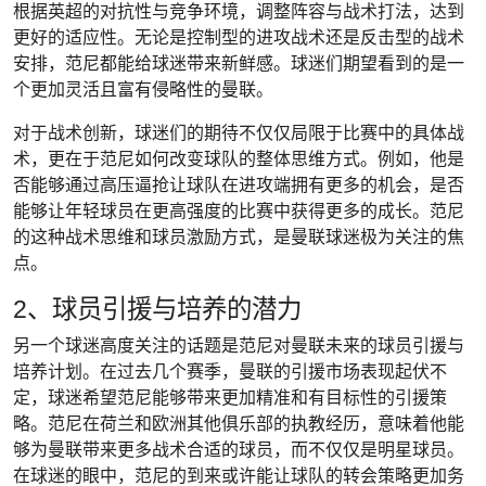
根据英超的对抗性与竞争环境，调整阵容与战术打法，达到
更好的适应性。无论是控制型的进攻战术还是反击型的战术
安排，范尼都能给球迷带来新鲜感。球迷们期望看到的是一
个更加灵活且富有侵略性的曼联。
对于战术创新，球迷们的期待不仅仅局限于比赛中的具体战
术，更在于范尼如何改变球队的整体思维方式。例如，他是
否能够通过高压逼抢让球队在进攻端拥有更多的机会，是否
能够让年轻球员在更高强度的比赛中获得更多的成长。范尼
的这种战术思维和球员激励方式，是曼联球迷极为关注的焦
点。
2、球员引援与培养的潜力
另一个球迷高度关注的话题是范尼对曼联未来的球员引援与
培养计划。在过去几个赛季，曼联的引援市场表现起伏不
定，球迷希望范尼能够带来更加精准和有目标性的引援策
略。范尼在荷兰和欧洲其他俱乐部的执教经历，意味着他能
够为曼联带来更多战术合适的球员，而不仅仅是明星球员。
在球迷的眼中，范尼的到来或许能让球队的转会策略更加务