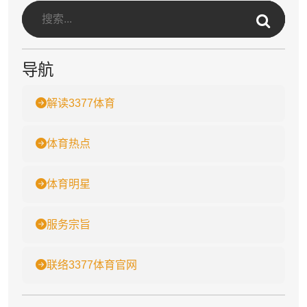
导航
解读3377体育
体育热点
体育明星
服务宗旨
联络3377体育官网